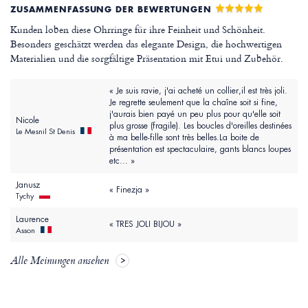
ZUSAMMENFASSUNG DER BEWERTUNGEN
Kunden loben diese Ohrringe für ihre Feinheit und Schönheit.
Besonders geschätzt werden das elegante Design, die hochwertigen
Materialien und die sorgfältige Präsentation mit Etui und Zubehör.
« Je suis ravie, j'ai acheté un collier,il est très joli.
Je regrette seulement que la chaîne soit si fine,
j'aurais bien payé un peu plus pour qu'elle soit
Nicole
plus grosse (fragile). Les boucles d'oreilles destinées
Le Mesnil St Denis
à ma belle-fille sont très belles.La boite de
présentation est spectaculaire, gants blancs loupes
etc... »
Janusz
« Finezja »
Tychy
Laurence
« TRES JOLI BIJOU »
Asson
Alle Meinungen ansehen