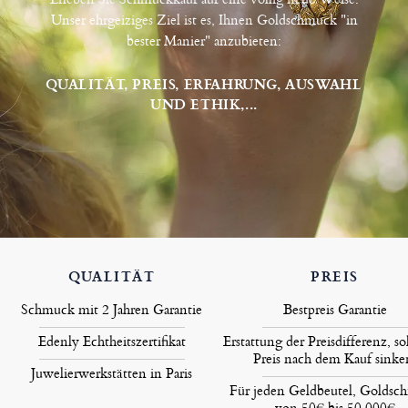
Unser ehrgeiziges Ziel ist es, Ihnen Goldschmuck "in
bester Manier" anzubieten:
QUALITÄT, PREIS, ERFAHRUNG, AUSWAHL
UND ETHIK,...
QUALITÄT
PREIS
Schmuck mit 2 Jahren Garantie
Bestpreis Garantie
Edenly Echtheitszertifikat
Erstattung der Preisdifferenz, so
Preis nach dem Kauf sinke
Juwelierwerkstätten in Paris
Für jeden Geldbeutel, Goldsc
von 50€ bis 50.000€