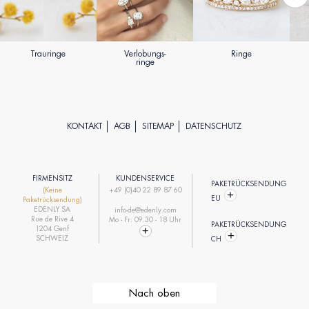
Trauringe
Verlobungs-
Ringe
ringe
KONTAKT
AGB
SITEMAP
DATENSCHUTZ
FIRMENSITZ
KUNDENSERVICE
PAKETRÜCKSENDUNG
(Keine
+49 (0)40 22 89 87 60
EU
Paketrücksendung)
EDENLY SA
info-de@edenly.com
Rue de Rive 4
Mo - Fr: 09.30 - 18 Uhr
PAKETRÜCKSENDUNG
1204 Genf
SCHWEIZ
CH
Nach oben