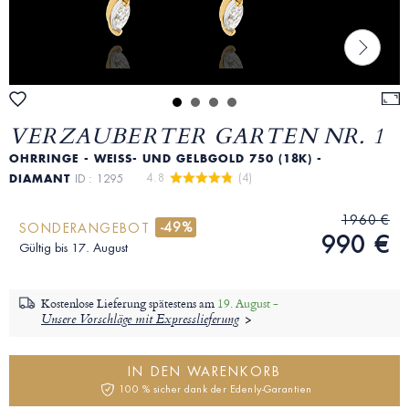
VERZAUBERTER GARTEN NR. 1
OHRRINGE - WEISS- UND GELBGOLD 750 (18K) - D
4.8 
 (4)
IAMANT
ID : 1295
1960 €
-49%
SONDERANGEBOT
990 €
Gültig bis 17. August
Kostenlose Lieferung spätestens am
19. August -
Unsere Vorschläge mit Expresslieferung
IN DEN WARENKORB
100 % sicher dank der Edenly-Garantien