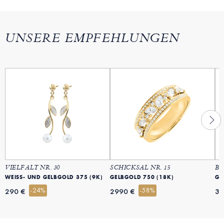
UNSERE EMPFEHLUNGEN
VIELFALT NR. 30
SCHICKSAL NR. 15
BL
WEISS- UND GELBGOLD 375 (9K)
GELBGOLD 750 (18K)
GE
-24%
-58%
290 €
2990 €
39