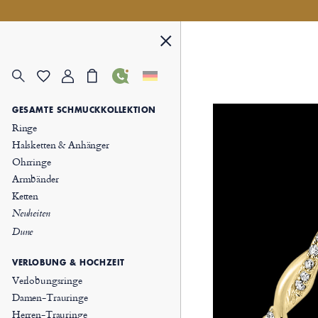
GESAMTE SCHMUCKKOLLEKTION
Ringe
Halsketten & Anhänger
Ohrringe
Armbänder
Ketten
Neuheiten
Dune
VERLOBUNG & HOCHZEIT
Verlobungsringe
Damen-Trauringe
Herren-Trauringe