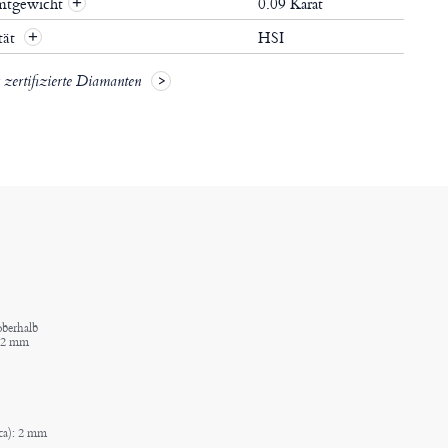
mtgewicht
0.09 Karat
+
tät
HSI
+
zertifizierte Diamanten
oberhalb
: 2 mm
rca): 2 mm