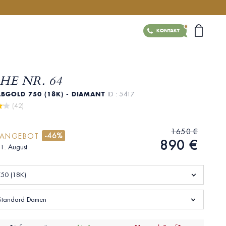
KONTAKT
HE NR. 64
LBGOLD 750 (18K) - DIAMANT
ID : 5417
 (42)
1650 €
-46%
RANGEBOT
890 €
21. August
50 (18K)
Standard Damen