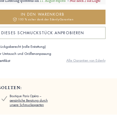
ose Lieferung spätestens am
11. August express
-
Nur noch 2 auf Lager
IN DEN WARENKORB
100 % sicher dank der Edenly-Garantien
DIESES SCHMUCKSTÜCK ANPROBIEREN
ückgaberecht (volle Erstattung)
ser Umtausch und Größenanpassung
Alle Garantien von Edenly
rtifikat
SOLLTEN:
Boutique Paris Opéra –
persönliche Beratung durch
unsere Schmuckexperten