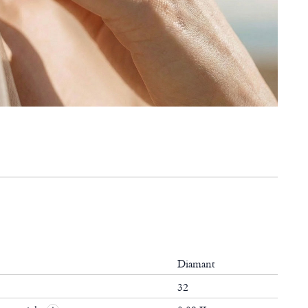
Diamant
32