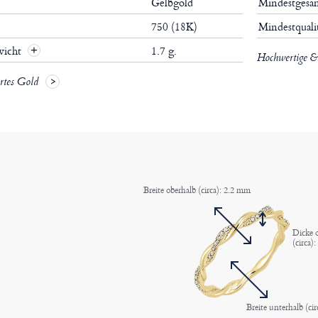
Gelbgold
Mindestgesa
750 (18K)
Mindestquali
wicht
1.7 g.
Hochwertige & 
ertes Gold
Breite oberhalb (circa): 2.2 mm
Dicke 
(circa)
Breite unterhalb (ci