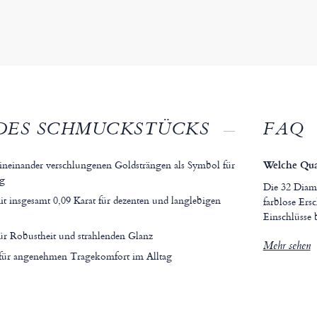
DES SCHMUCKSTÜCKS
FAQ
 ineinander verschlungenen Goldsträngen als Symbol für
Welche Qual
ng
Die 32 Diama
 insgesamt 0,09 Karat für dezenten und langlebigen
farblose Ers
Einschlüsse 
ür Robustheit und strahlenden Glanz
Mehr sehen
g für angenehmen Tragekomfort im Alltag