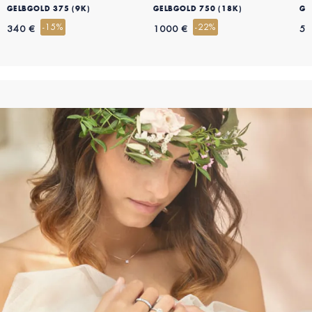
GELBGOLD 375 (9K)
GELBGOLD 750 (18K)
GE
-15%
-22%
340 €
1000 €
53