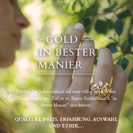
Erleben Sie Schmuckkauf auf eine völlig neue Weise.
Unser ehrgeiziges Ziel ist es, Ihnen Goldschmuck "in
bester Manier" anzubieten:
QUALITÄT, PREIS, ERFAHRUNG, AUSWAHL
UND ETHIK,...