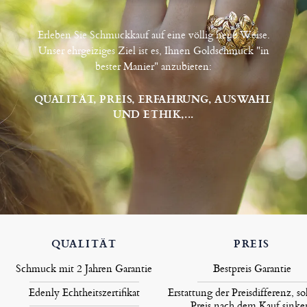
Erleben Sie Schmuckkauf auf eine völlig neue Weise.
Unser ehrgeiziges Ziel ist es, Ihnen Goldschmuck "in
bester Manier" anzubieten:
QUALITÄT, PREIS, ERFAHRUNG, AUSWAHL
UND ETHIK,...
QUALITÄT
PREIS
Schmuck mit 2 Jahren Garantie
Bestpreis Garantie
Edenly Echtheitszertifikat
Erstattung der Preisdifferenz, so
Preis nach dem Kauf sinke