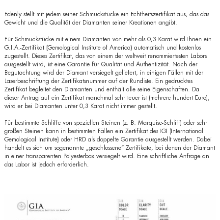
Edenly stellt mit jedem seiner Schmuckstücke ein Echtheitszertifikat aus, das das
Gewicht und die Qualität der Diamanten seiner Kreationen angibt.
Für Schmuckstücke mit einem Diamanten von mehr als 0,3 Karat wird Ihnen ein
G.I.A.-Zertifikat (Gemological Institute of America) automatisch und kostenlos
zugestellt. Dieses Zertifikat, das von einem der weltweit renommiertesten Labors
ausgestellt wird, ist eine Garantie für Qualität und Authentizität. Nach der
Begutachtung wird der Diamant versiegelt geliefert, in einigen Fällen mit der
Laserbeschriftung der Zertifikatsnummer auf der Rundiste. Ein gedrucktes
Zertifikat begleitet den Diamanten und enthält alle seine Eigenschaften. Da
dieser Antrag auf ein Zertifikat manchmal sehr teuer ist (mehrere hundert Euro),
wird er bei Diamanten unter 0,3 Karat nicht immer gestellt.
Für bestimmte Schliffe von speziellen Steinen (z. B. Marquise-Schliff) oder sehr
großen Steinen kann in bestimmten Fällen ein Zertifikat des IGI (International
Gemological Institute) oder HRD als doppelte Garantie ausgestellt werden. Dabei
handelt es sich um sogenannte „geschlossene“ Zertifikate, bei denen der Diamant
in einer transparenten Polyesterbox versiegelt wird. Eine schriftliche Anfrage an
das Labor ist jedoch erforderlich.