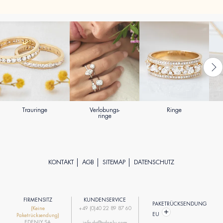
Trauringe
Verlobungs-
Ringe
ringe
KONTAKT
AGB
SITEMAP
DATENSCHUTZ
FIRMENSITZ
KUNDENSERVICE
PAKETRÜCKSENDUNG
(Keine
+49 (0)40 22 89 87 60
EU
Paketrücksendung)
EDENLY SA
info-de@edenly.com