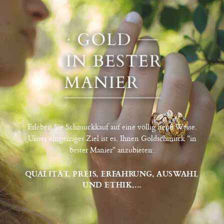
Erleben Sie Schmuckkauf auf eine völlig neue Weise.
Unser ehrgeiziges Ziel ist es, Ihnen Goldschmuck "in
bester Manier" anzubieten:
QUALITÄT, PREIS, ERFAHRUNG, AUSWAHL
UND ETHIK,...