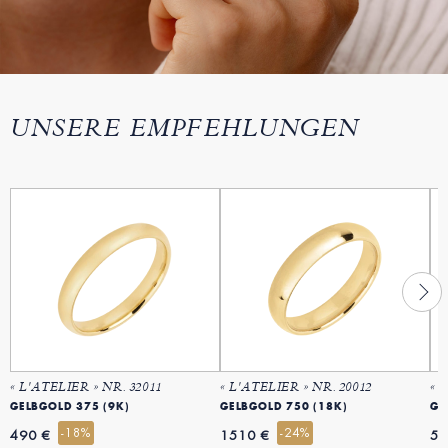
UNSERE EMPFEHLUNGEN
« L'ATELIER » NR. 32011
« L'ATELIER » NR. 20012
« 
GELBGOLD 375 (9K)
GELBGOLD 750 (18K)
GE
-18%
-24%
490 €
1510 €
53