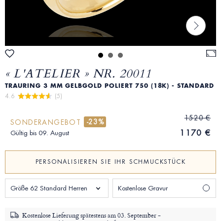
« L'ATELIER » NR. 20011
TRAURING 3 MM GELBGOLD POLIERT 750 (18K) - STANDARD
4.6 
 (5)
1520 €
-23%
SONDERANGEBOT
1170 €
Gültig bis 09. August
PERSONALISIEREN SIE IHR SCHMUCKSTÜCK
Größe 62 Standard Herren
Kostenlose Gravur
Kostenlose Lieferung spätestens am
03. September -