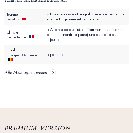
Schmuckstück mit klassischem Stil.
« Nos alliances sont magnifiques et de très bonne
Joanne
qualité.La gravure est parfaite. »
Bielefeld
« Alliance de qualité, suffisamment fournie en or
Christie
afin de garantir (je pense) une durabilité du
Fresne Le Plan
bijou. »
Frank
« parfait »
La Roque D Antheron
Alle Meinungen ansehen
PREMIUM-VERSION