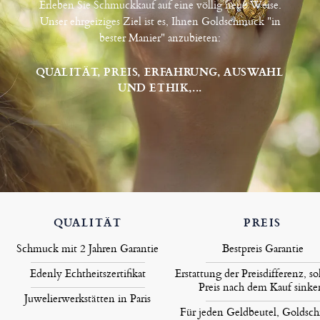
Erleben Sie Schmuckkauf auf eine völlig neue Weise.
Unser ehrgeiziges Ziel ist es, Ihnen Goldschmuck "in
bester Manier" anzubieten:
QUALITÄT, PREIS, ERFAHRUNG, AUSWAHL
UND ETHIK,...
QUALITÄT
PREIS
Schmuck mit 2 Jahren Garantie
Bestpreis Garantie
Edenly Echtheitszertifikat
Erstattung der Preisdifferenz, so
Preis nach dem Kauf sinke
Juwelierwerkstätten in Paris
Für jeden Geldbeutel, Goldsc