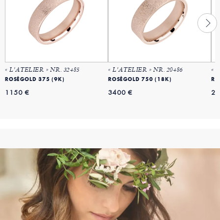
« L'ATELIER » NR. 32485
« L'ATELIER » NR. 20486
« 
ROSÉGOLD 375 (9K)
ROSÉGOLD 750 (18K)
RO
1150 €
3400 €
23