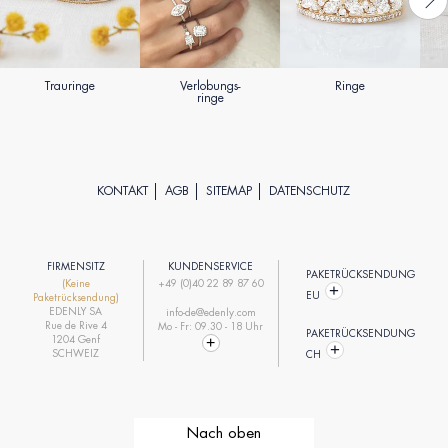
Trauringe
Verlobungs-
Ringe
ringe
KONTAKT
AGB
SITEMAP
DATENSCHUTZ
FIRMENSITZ
KUNDENSERVICE
PAKETRÜCKSENDUNG
(Keine
+49 (0)40 22 89 87 60
EU
Paketrücksendung)
EDENLY SA
info-de@edenly.com
Rue de Rive 4
Mo - Fr: 09.30 - 18 Uhr
PAKETRÜCKSENDUNG
1204 Genf
SCHWEIZ
CH
Nach oben