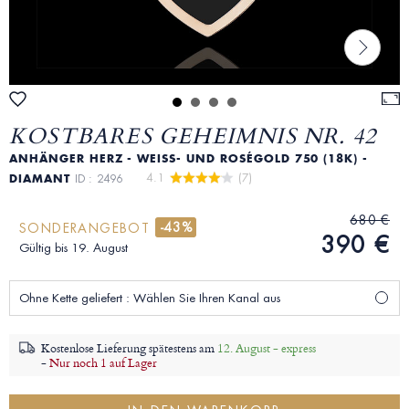
KOSTBARES GEHEIMNIS NR. 42
ANHÄNGER HERZ - WEISS- UND ROSÉGOLD 750 (18K) - D
4.1 
 (7)
IAMANT
ID : 2496
680 €
-43%
SONDERANGEBOT
390 €
Gültig bis 19. August
Ohne Kette geliefert : Wählen Sie Ihren Kanal aus
Kostenlose Lieferung spätestens am
12. August - express
-
Nur noch 1 auf Lager