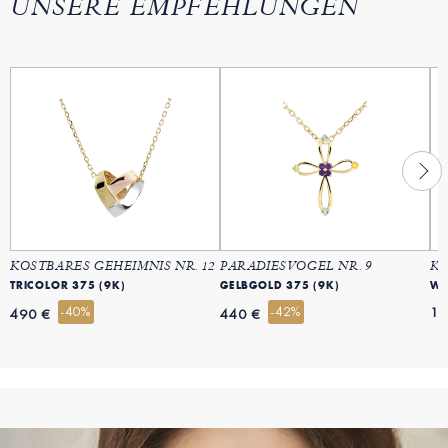
UNSERE EMPFEHLUNGEN
KOSTBARES GEHEIMNIS NR. 12
PARADIESVOGEL NR. 9
KO
TRICOLOR 375 (9K)
GELBGOLD 375 (9K)
WE
-40%
-42%
17
490 €
440 €