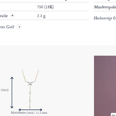
750 (18K)
Mindestquali
wicht
2.3 g.
Hochwertige & 
ertes Gold
(circa):
Motivbreite (circa): 11.5 mm