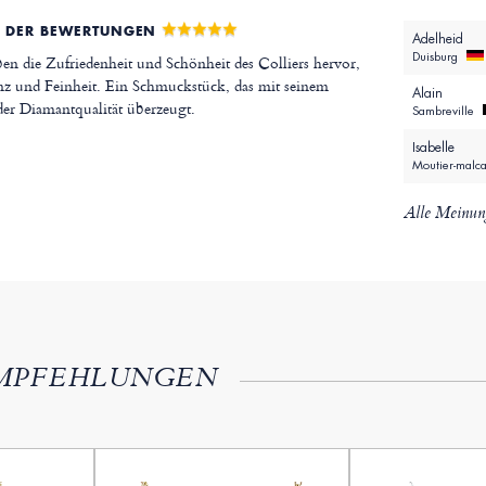
 DER BEWERTUNGEN
Adelheid
Duisburg
 die Zufriedenheit und Schönheit des Colliers hervor,
anz und Feinheit. Ein Schmuckstück, das mit seinem
Alain
der Diamantqualität überzeugt.
Sambreville
Isabelle
Moutier-malc
Alle Meinun
MPFEHLUNGEN