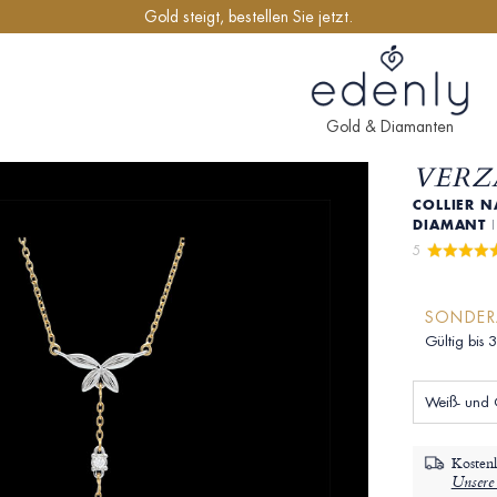
Gold steigt, bestellen Sie jetzt.
Gold & Diamanten
VERZ
COLLIER N
IAMANT
5 
SONDE
Gültig bis 
Weiß- und 
Kostenl
Unsere 