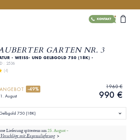
KONTAKT
AUBERTER GARTEN NR. 3
ATUR - WEISS- UND GELBGOLD 750 (18K) - D
ID : 2536
 (4)
1960 €
-49%
RANGEBOT
990 €
31. August
Gelbgold 750 (18K)
ose Lieferung spätestens am
25. August -
Vorschläge mit Expresslieferung