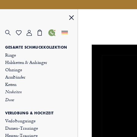
GESAMTE SCHMUCKKOLLEKTION
Ringe
Halsketten & Anhänger
Ohrringe
Armbänder
Ketten
Neuheiten
Dune
VERLOBUNG & HOCHZEIT
Verlobungsringe
Damen-Trauringe
Herren-Trauringe