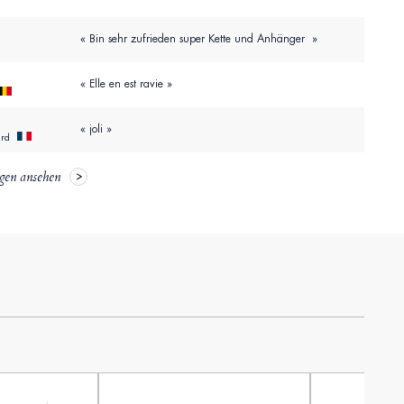
« Bin sehr zufrieden super Kette und Anhänger »
« Elle en est ravie »
« joli »
ard
gen ansehen