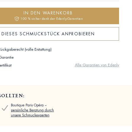
IN DEN WARENKORB
100 % sicher dank der Edenly-Garantien
DIESES SCHMUCKSTÜCK ANPROBIEREN
ückgaberecht (volle Erstattung)
 Garantie
Alle Garantien von Edenly
rtifikat
SOLLTEN:
Boutique Paris Opéra –
persönliche Beratung durch
unsere Schmuckexperten