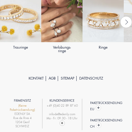
Trauringe
Verlobungs-
Ringe
ringe
KONTAKT
AGB
SITEMAP
DATENSCHUTZ
FIRMENSITZ
KUNDENSERVICE
PAKETRÜCKSENDUNG
(Keine
+49 (0)40 22 89 87 60
EU
Paketrücksendung)
EDENLY SA
info-de@edenly.com
Rue de Rive 4
Mo - Fr: 09.30 - 18 Uhr
PAKETRÜCKSENDUNG
1204 Genf
SCHWEIZ
CH