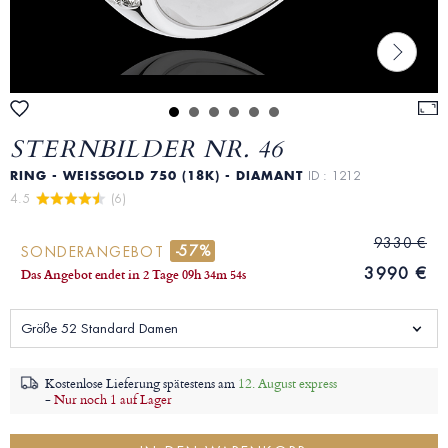
STERNBILDER NR. 46
RING - WEISSGOLD 750 (18K) - DIAMANT
ID : 1212
4.5 
 (6)
9330 €
-57%
SONDERANGEBOT
3990 €
Das Angebot endet in
2 Tage
09
h
34
m
53
s
Größe 52 Standard Damen
Kostenlose Lieferung spätestens am
12. August express
-
Nur noch 1 auf Lager