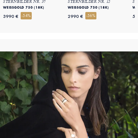
STERNBILDER NR. 37
STERNBILDER NR. 12
ST
WEISSGOLD 750 (18K)
WEISSGOLD 750 (18K)
WE
-54%
-56%
3990 €
2990 €
59