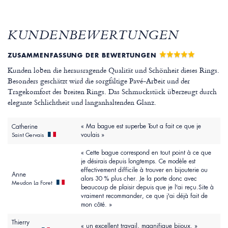
KUNDENBEWERTUNGEN
ZUSAMMENFASSUNG DER BEWERTUNGEN
Kunden loben die herausragende Qualität und Schönheit dieses Rings.
Besonders geschätzt wird die sorgfältige Pavé-Arbeit und der
Tragekomfort des breiten Rings. Das Schmuckstück überzeugt durch
elegante Schlichtheit und langanhaltenden Glanz.
« Ma bague est superbe Tout a fait ce que je
Catherine
voulais »
Saint Gervais
« Cette bague correspond en tout point à ce que
je désirais depuis longtemps. Ce modèle est
effectivement difficile à trouver en bijouterie ou
Anne
alors 30 % plus cher. Je la porte donc avec
Meudon La Foret
beaucoup de plaisir depuis que je l'ai reçu.Site à
vraiment recommander, ce que j'ai déjà fait de
mon côté. »
Thierry
« un excellent travail, magnifique bijoux. »