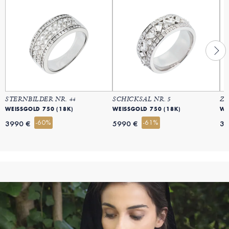
STERNBILDER NR. 44
SCHICKSAL NR. 5
ZA
WEISSGOLD 750 (18K)
WEISSGOLD 750 (18K)
WE
-60%
-61%
3990 €
5990 €
39