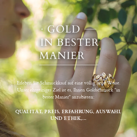
Erleben Sie Schmuckkauf auf eine völlig neue Weise.
Unser ehrgeiziges Ziel ist es, Ihnen Goldschmuck "in
bester Manier" anzubieten:
QUALITÄT, PREIS, ERFAHRUNG, AUSWAHL
UND ETHIK,...