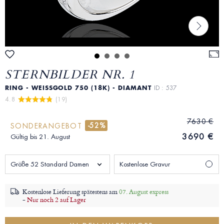
STERNBILDER NR. 1
RING - WEISSGOLD 750 (18K) - DIAMANT
ID : 537
4.8 
 (19)
7630 €
-52%
SONDERANGEBOT
3690 €
Gültig bis 21. August
Größe 52 Standard Damen
Kostenlose Gravur
Kostenlose Lieferung spätestens am
07. August express
-
Nur noch 2 auf Lager