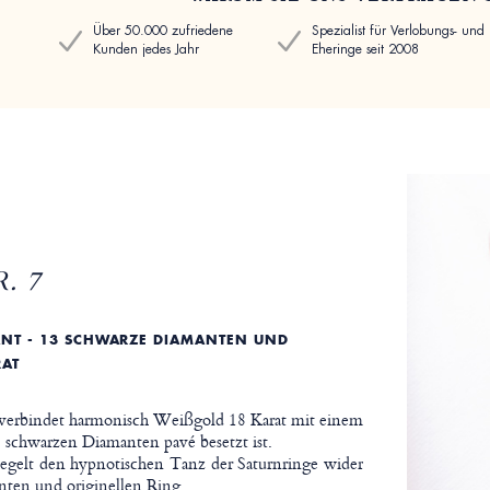
Über 50.000 zufriedene
Spezialist für Verlobungs- und
Kunden jedes Jahr
Eheringe seit 2008
. 7
ANT - 13 SCHWARZE DIAMANTEN UND
AT
 verbindet harmonisch Weißgold 18 Karat mit einem
3 schwarzen Diamanten pavé besetzt ist.
iegelt den hypnotischen Tanz der Saturnringe wider
anten und originellen Ring.