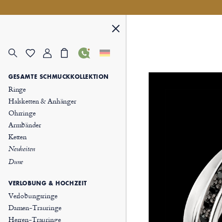
GESAMTE SCHMUCKKOLLEKTION
Ringe
Halsketten & Anhänger
Ohrringe
Armbänder
Ketten
Neuheiten
Dune
VERLOBUNG & HOCHZEIT
Verlobungsringe
Damen-Trauringe
Herren-Trauringe