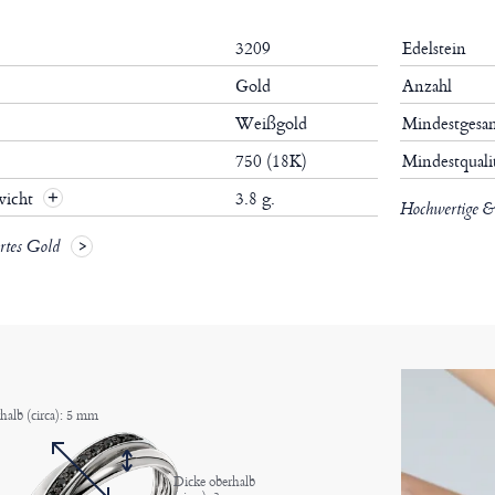
3209
Edelstein
Gold
Anzahl
Weißgold
Mindestgesa
750 (18K)
Mindestquali
wicht
3.8 g.
Hochwertige & 
ertes Gold
rhalb (circa): 5 mm
Dicke oberhalb