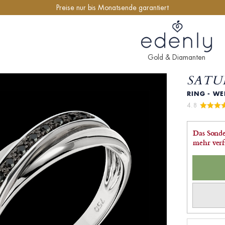
Preise nur bis Monatsende garantiert
Gold & Diamanten
SATU
RING - WE
4.8 
Das Sonde
mehr verf