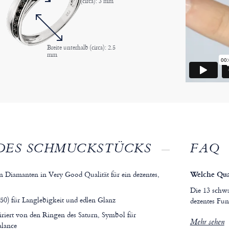
(circa): 3 mm
Breite unterhalb (circa): 2.5
mm
DES SCHMUCKSTÜCKS
FAQ
n Diamanten in Very Good Qualität für ein dezentes,
Welche Qual
Die 13 schwa
50) für Langlebigkeit und edlen Glanz
dezentes Fun
iriert von den Ringen des Saturn, Symbol für
Mehr sehen
alance