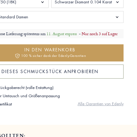
750 (18K)
Schwarzer Diamant 0.104 Karat
Standard Damen
ose Lieferung spätestens am
11. August express
-
Nur noch 3 auf Lager
IN DEN WARENKORB
100 % sicher dank der Edenly-Garantien
DIESES SCHMUCKSTÜCK ANPROBIEREN
ückgaberecht (volle Erstattung)
ser Umtausch und Größenanpassung
Alle Garantien von Edenly
rtifikat
SOLLTEN: