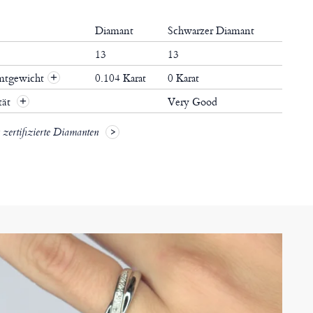
Diamant
Schwarzer Diamant
13
13
mtgewicht
0.104 Karat
0 Karat
+
tät
Very Good
+
zertifizierte Diamanten