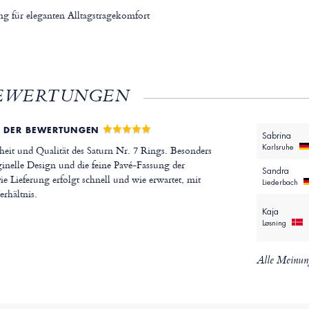
ng für eleganten Alltagstragekomfort
EWERTUNGEN
 DER BEWERTUNGEN
Sabrina
Karlsruhe
eit und Qualität des Saturn Nr. 7 Rings. Besonders
ginelle Design und die feine Pavé-Fassung der
Sandra
 Lieferung erfolgt schnell und wie erwartet, mit
Liederbach
rhältnis.
Kaja
Løsning
Alle Meinun