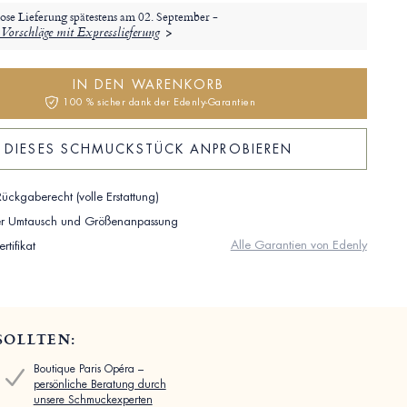
ose Lieferung spätestens am
02. September -
Vorschläge mit Expresslieferung
IN DEN WARENKORB
100 % sicher dank der Edenly-Garantien
DIESES SCHMUCKSTÜCK ANPROBIEREN
ückgaberecht (volle Erstattung)
ser Umtausch und Größenanpassung
Alle Garantien von Edenly
rtifikat
SOLLTEN:
Boutique Paris Opéra –
persönliche Beratung durch
unsere Schmuckexperten