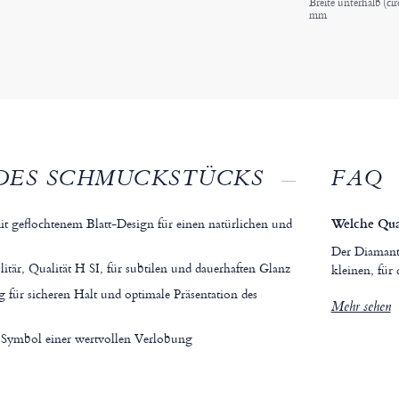
Breite unterhalb (cir
mm
DES SCHMUCKSTÜCKS
FAQ
t geflochtenem Blatt-Design für einen natürlichen und
Welche Qual
Der Diamant 
itär, Qualität H SI, für subtilen und dauerhaften Glanz
kleinen, für
 für sicheren Halt und optimale Präsentation des
Mehr sehen
ls Symbol einer wertvollen Verlobung