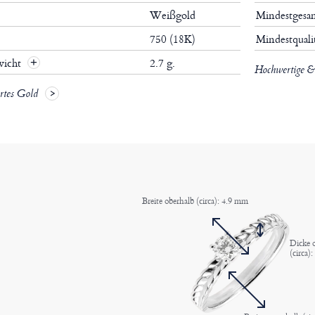
Weißgold
Mindestgesa
750 (18K)
Mindestquali
wicht
2.7 g.
Hochwertige & 
ertes Gold
Breite oberhalb (circa): 4.9 mm
Dicke 
(circa)