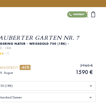
KONTAKT
AUBERTER GARTEN NR. 7
SRING NATUR - WEISSGOLD 750 (18K) - D
ID : 1426
 (7)
2960 €
-46%
RANGEBOT
1590 €
19. August
750 (18K)
Standard Damen