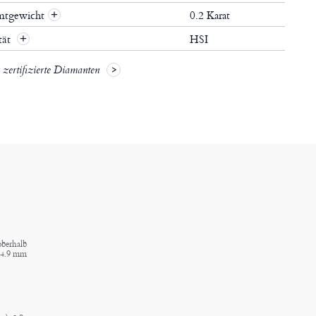
mtgewicht
0.2 Karat
+
tät
HSI
+
zertifizierte Diamanten
oberhalb
: 4.9 mm