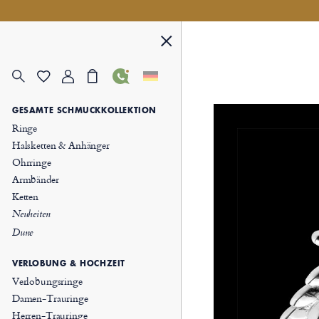
GESAMTE SCHMUCKKOLLEKTION
Ringe
Halsketten & Anhänger
Ohrringe
Armbänder
Ketten
Neuheiten
Dune
VERLOBUNG & HOCHZEIT
Verlobungsringe
Damen-Trauringe
Herren-Trauringe