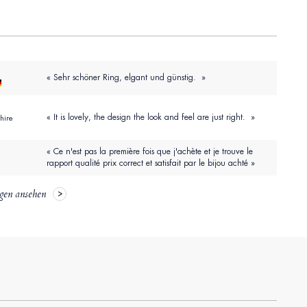
« Sehr schöner Ring, elgant und günstig. »
« It is lovely, the design the look and feel are just right. »
hire
« Ce n'est pas la première fois que j'achète et je trouve le
rapport qualité prix correct et satisfait par le bijou achté »
gen ansehen