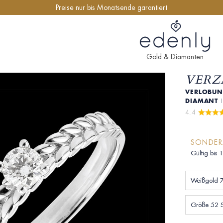
Preise nur bis Monatsende garantiert
Gold & Diamanten
VERZ
VERLOBUNG
IAMANT
4.4 
SONDE
Gültig bis 
Weißgold 
Größe 52 