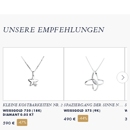
UNSERE EMPFEHLUNGEN
KLEINE KOSTBARKEITEN NR. 2
SPAZIERGANG DER SINNE NR. 8
WEISSGOLD 750 (18K)
WEISSGOLD 375 (9K)
WE
DIAMANT 0.05 KT
-44%
490 €
39
-47%
590 €