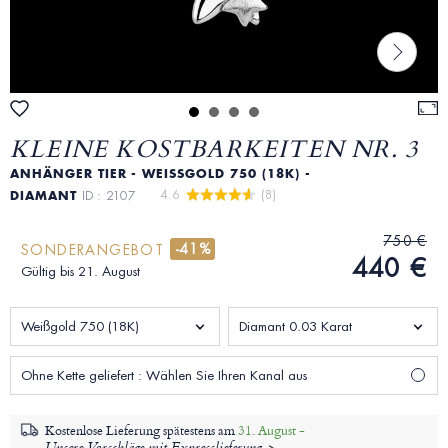
KLEINE KOSTBARKEITEN NR. 3
ANHÄNGER TIER - WEISSGOLD 750 (18K) - D
4.6 
 (8)
IAMANT
ID : 2107
750 €
-41%
SONDERANGEBOT
440 €
Gültig bis 21. August
Weißgold 750 (18K)
Diamant 0.03 Karat
Ohne Kette geliefert : Wählen Sie Ihren Kanal aus
Kostenlose Lieferung spätestens am
31. August -