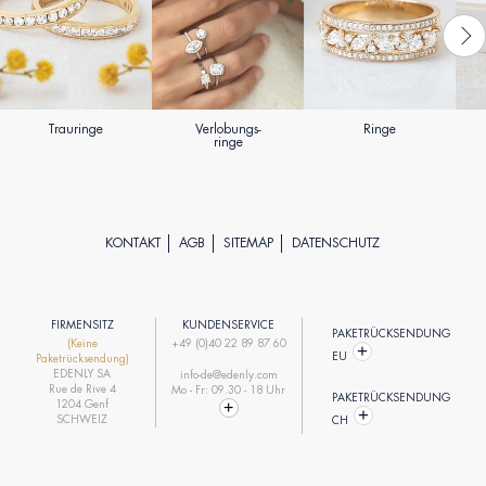
Trauringe
Verlobungs-
Ringe
ringe
KONTAKT
AGB
SITEMAP
DATENSCHUTZ
FIRMENSITZ
KUNDENSERVICE
PAKETRÜCKSENDUNG
(Keine
+49 (0)40 22 89 87 60
EU
Paketrücksendung)
EDENLY SA
info-de@edenly.com
Rue de Rive 4
Mo - Fr: 09.30 - 18 Uhr
PAKETRÜCKSENDUNG
1204 Genf
SCHWEIZ
CH