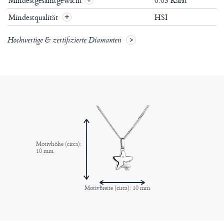
Mindestgesamtgewicht
0.03 Karat
+
Mindestqualität
HSI
+
Hochwertige & zertifizierte Diamanten
Motivhöhe (circa):
10 mm
Motivbreite (circa): 10 mm