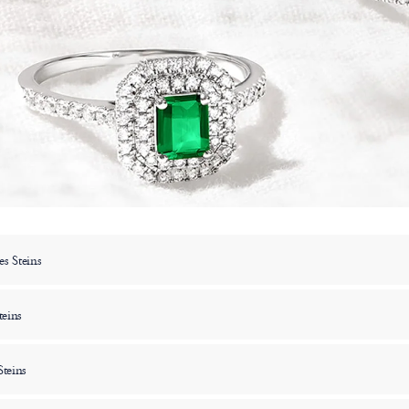
s Steins
teins
Steins