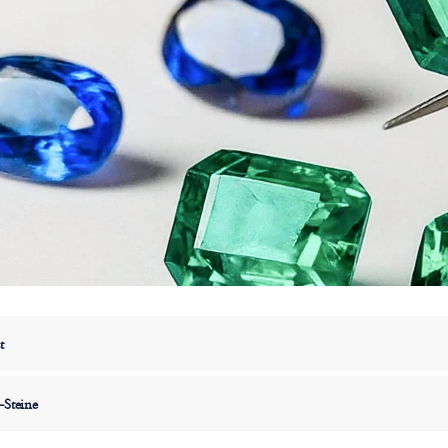
t
-Steine