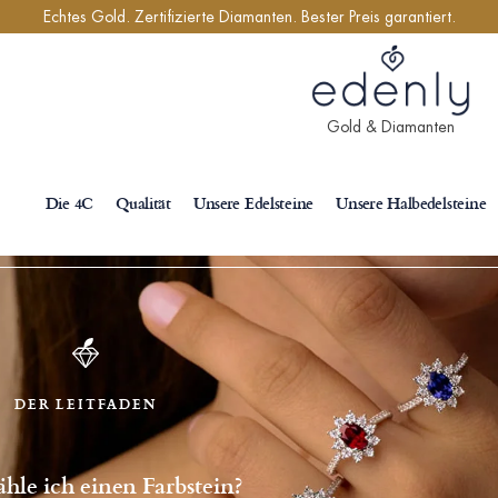
Echtes Gold. Zertifizierte Diamanten. Bester Preis garantiert.
Gold & Diamanten
Die 4C
Qualität
Unsere Edelsteine
Unsere Halbedelsteine
DER LEITFADEN
hle ich einen Farbstein?