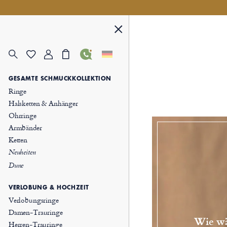
GESAMTE SCHMUCKKOLLEKTION
Ringe
Halsketten & Anhänger
Ohrringe
Armbänder
Ketten
Neuheiten
Dune
VERLOBUNG & HOCHZEIT
Verlobungsringe
Damen-Trauringe
Wie wä
Herren-Trauringe