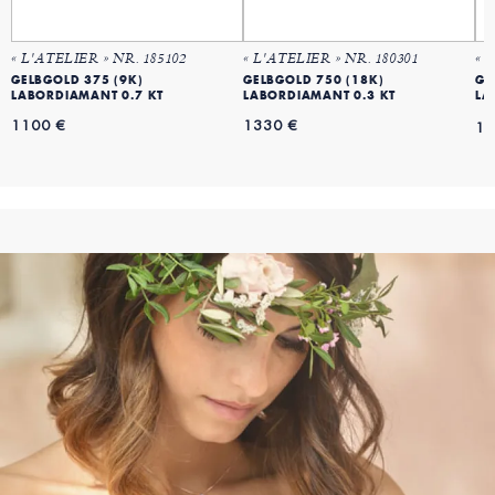
« L'ATELIER » NR. 185102
« L'ATELIER » NR. 180301
« 
GELBGOLD 375 (9K)
GELBGOLD 750 (18K)
GE
LABORDIAMANT 0.7 KT
LABORDIAMANT 0.3 KT
LA
1100 €
1330 €
14