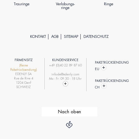
Trauringe
Verlobungs-
Ringe
ringe
KONTAKT
AGB
SITEMAP
DATENSCHUTZ
FIRMENSITZ
KUNDENSERVICE
PAKETRÜCKSENDUNG
(Keine
+49 (0)40 22 89 87 60
EU
Paketrücksendung)
EDENLY SA
info-de@edenly.com
Rue de Rive 4
Mo - Fr: 09.30 - 18 Uhr
PAKETRÜCKSENDUNG
1204 Genf
SCHWEIZ
CH
Nach oben