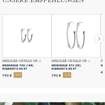
UNSERE EMPFEHLUNGEN
HEILIGER URWALD NR. 2
HEILIGER URWALD NR. 1
FR
WEISSGOLD 750 (18K)
WEISSGOLD 375 (9K)
WE
DIAMANT 0.04 KT
DIAMANT 0.04 KT
44
-47%
-41%
790 €
790 €