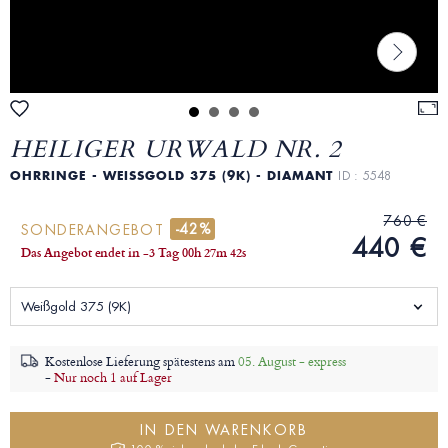
HEILIGER URWALD NR. 2
OHRRINGE - WEISSGOLD 375 (9K) - DIAMANT
ID : 5548
760 €
-42%
SONDERANGEBOT
440 €
Das Angebot endet in
-3 Tag
00
h
27
m
41
s
Weißgold 375 (9K)
Kostenlose Lieferung spätestens am
05. August - express
-
Nur noch 1 auf Lager
IN DEN WARENKORB