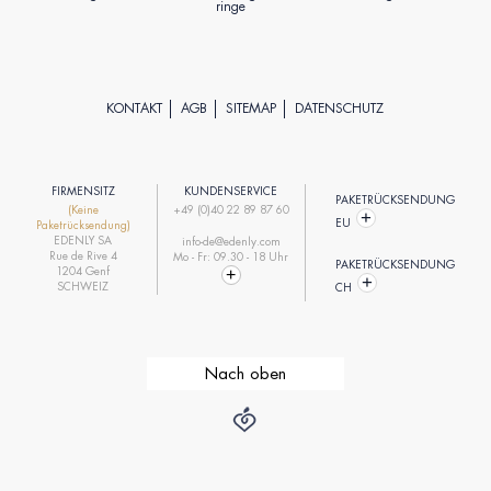
ringe
KONTAKT
AGB
SITEMAP
DATENSCHUTZ
FIRMENSITZ
KUNDENSERVICE
PAKETRÜCKSENDUNG
(Keine
+49 (0)40 22 89 87 60
EU
Paketrücksendung)
EDENLY SA
info-de@edenly.com
Rue de Rive 4
Mo - Fr: 09.30 - 18 Uhr
PAKETRÜCKSENDUNG
1204 Genf
SCHWEIZ
CH
Nach oben