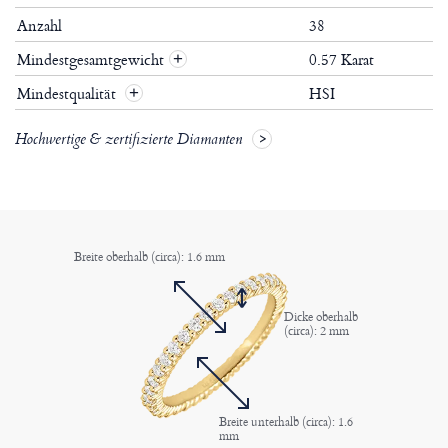
Anzahl
38
Mindestgesamtgewicht
0.57 Karat
+
Mindestqualität
HSI
+
Hochwertige & zertifizierte Diamanten
Breite oberhalb (circa): 1.6 mm
Dicke oberhalb
(circa): 2 mm
Breite unterhalb (circa): 1.6
mm