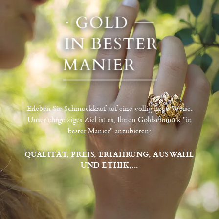
Erleben Sie Schmuckkauf auf eine völlig neue Weise.
Unser ehrgeiziges Ziel ist es, Ihnen Goldschmuck "in
bester Manier" anzubieten:
QUALITÄT, PREIS, ERFAHRUNG, AUSWAHL
UND ETHIK,...