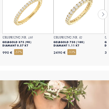
URSPRUNG NR. 130
URSPRUNG NR. 82
UR
GELBGOLD 375 (9K)
GELBGOLD 750 (18K)
GE
DIAMANT 0.57 KT
DIAMANT 1.11 KT
DI
-57%
-53%
990 €
2490 €
39