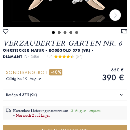
VERZAUBERTER GARTEN NR. 6
OHRSTECKER NATUR - ROSÉGOLD 375 (9K) -
4.4 
 (64)
DIAMANT
ID : 3486
650 €
-40%
SONDERANGEBOT
390 €
Gültig bis 19. August
Roségold 375 (9K)
Kostenlose Lieferung spätestens am
13. August - express
-
Nur noch 2 auf Lager