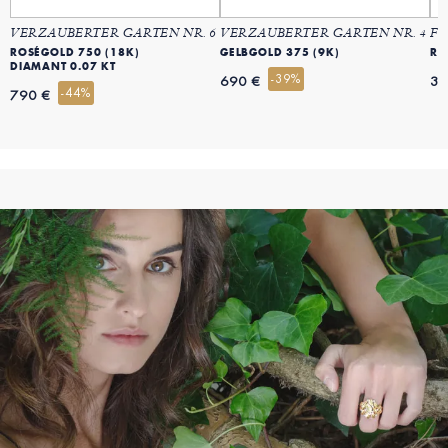
VERZAUBERTER GARTEN NR. 6
VERZAUBERTER GARTEN NR. 4
FR
ROSÉGOLD 750 (18K)
GELBGOLD 375 (9K)
RO
DIAMANT 0.07 KT
-39%
690 €
34
-44%
790 €