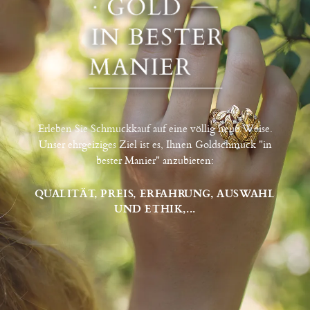
Erleben Sie Schmuckkauf auf eine völlig neue Weise.
Unser ehrgeiziges Ziel ist es, Ihnen Goldschmuck "in
bester Manier" anzubieten:
QUALITÄT, PREIS, ERFAHRUNG, AUSWAHL
UND ETHIK,...