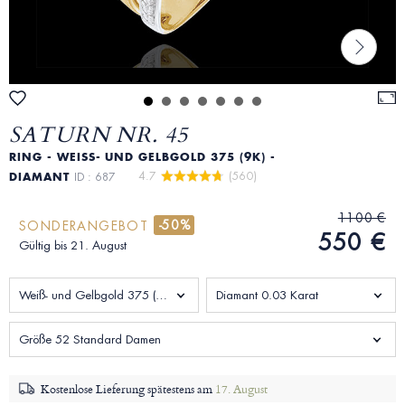
SATURN NR. 45
RING - WEISS- UND GELBGOLD 375 (9K) - D
4.7 
 (560)
IAMANT
ID : 687
1100 €
-50%
SONDERANGEBOT
550 €
Gültig bis 21. August
Weiß- und Gelbgold 375 (9K)
Diamant 0.03 Karat
Größe 52 Standard Damen
Kostenlose Lieferung spätestens am
17. August