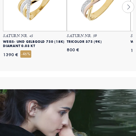
SATURN NR. 45
SATURN NR. 59
SA
WEISS- UND GELBGOLD 750 (18K)
TRICOLOR 375 (9K)
WE
DIAMANT 0.03 KT
800 €
19
-46%
1390 €