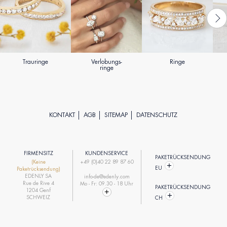
Trauringe
Verlobungs-
Ringe
ringe
KONTAKT
AGB
SITEMAP
DATENSCHUTZ
FIRMENSITZ
KUNDENSERVICE
PAKETRÜCKSENDUNG
(Keine
+49 (0)40 22 89 87 60
EU
Paketrücksendung)
EDENLY SA
info-de@edenly.com
Rue de Rive 4
Mo - Fr: 09.30 - 18 Uhr
PAKETRÜCKSENDUNG
1204 Genf
SCHWEIZ
CH