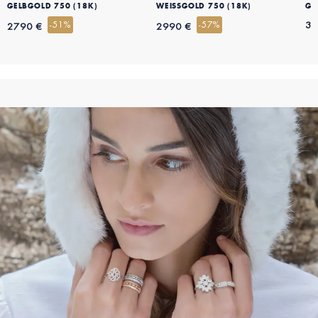
GELBGOLD 750 (18K)
WEISSGOLD 750 (18K)
GE
-51%
-57%
31
2790 €
2990 €