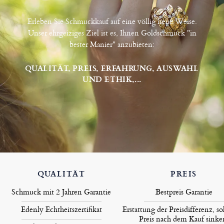
Erleben Sie Schmuckkauf auf eine völlig neue Weise.
Unser ehrgeiziges Ziel ist es, Ihnen Goldschmuck "in
bester Manier" anzubieten:
QUALITÄT, PREIS, ERFAHRUNG, AUSWAHL
UND ETHIK,...
QUALITÄT
PREIS
Schmuck mit 2 Jahren Garantie
Bestpreis Garantie
Edenly Echtheitszertifikat
Erstattung der Preisdifferenz, so
Preis nach dem Kauf sinke