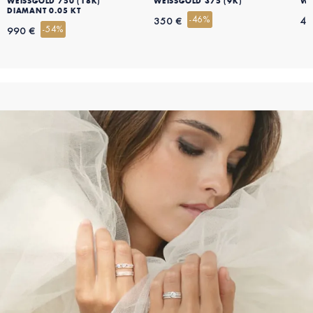
WEISSGOLD 750 (18K)
WEISSGOLD 375 (9K)
WE
DIAMANT 0.05 KT
-46%
350 €
49
-54%
990 €