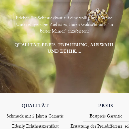
Erleben Sie Schmuckkauf auf eine völlig neue Weise.
Unser ehrgeiziges Ziel ist es, Ihnen Goldschmuck "in
bester Manier" anzubieten:
QUALITÄT, PREIS, ERFAHRUNG, AUSWAHL
UND ETHIK,...
QUALITÄT
PREIS
Schmuck mit 2 Jahren Garantie
Bestpreis Garantie
Edenly Echtheitszertifikat
Erstattung der Preisdifferenz, so