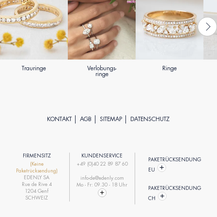
Trauringe
Verlobungs-
Ringe
ringe
KONTAKT
AGB
SITEMAP
DATENSCHUTZ
FIRMENSITZ
KUNDENSERVICE
PAKETRÜCKSENDUNG
(Keine
+49 (0)40 22 89 87 60
EU
Paketrücksendung)
EDENLY SA
info-de@edenly.com
Rue de Rive 4
Mo - Fr: 09.30 - 18 Uhr
PAKETRÜCKSENDUNG
1204 Genf
SCHWEIZ
CH