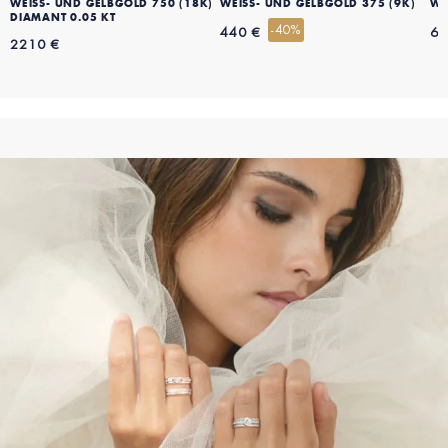
WEISS- UND GELBGOLD 750 (18K)
WEISS- UND GELBGOLD 375 (9K)
WE
DIAMANT 0.05 KT
-40%
440 €
69
2210 €