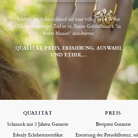
Erleben Sie Schmuckkauf auf eine völlig neue Weise.
Unser ehrgeiziges Ziel ist es, Ihnen Goldschmuck "in
bester Manier" anzubieten:
QUALITÄT, PREIS, ERFAHRUNG, AUSWAHL
UND ETHIK,...
QUALITÄT
PREIS
Schmuck mit 2 Jahren Garantie
Bestpreis Garantie
Edenly Echtheitszertifikat
Erstattung der Preisdifferenz, so