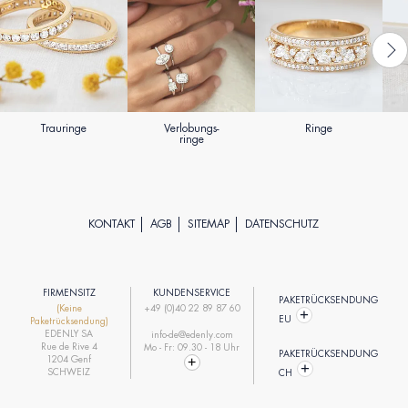
Trauringe
Verlobungs-
Ringe
ringe
KONTAKT
AGB
SITEMAP
DATENSCHUTZ
FIRMENSITZ
KUNDENSERVICE
PAKETRÜCKSENDUNG
(Keine
+49 (0)40 22 89 87 60
EU
Paketrücksendung)
EDENLY SA
info-de@edenly.com
Rue de Rive 4
Mo - Fr: 09.30 - 18 Uhr
PAKETRÜCKSENDUNG
1204 Genf
SCHWEIZ
CH