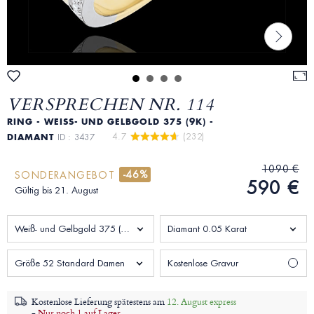
VERSPRECHEN NR. 114
RING - WEISS- UND GELBGOLD 375 (9K) - D
4.7 
 (232)
IAMANT
ID : 3437
1090 €
-46%
SONDERANGEBOT
590 €
Gültig bis 21. August
Weiß- und Gelbgold 375 (9K)
Diamant 0.05 Karat
Größe 52 Standard Damen
Kostenlose Gravur
Kostenlose Lieferung spätestens am
12. August express
-
Nur noch 1 auf Lager