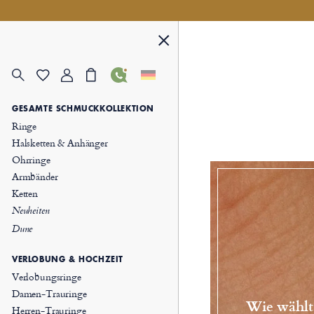
GESAMTE SCHMUCKKOLLEKTION
Ringe
Halsketten & Anhänger
Ohrringe
Armbänder
Ketten
Neuheiten
Dune
VERLOBUNG & HOCHZEIT
Verlobungsringe
Damen-Trauringe
Wie wählt
Herren-Trauringe