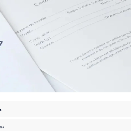
t
ess