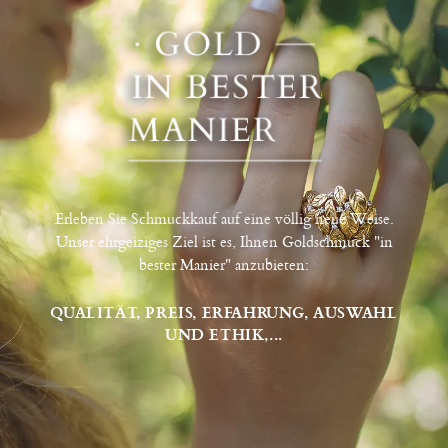
Erleben Sie Schmuckkauf auf eine völlig neue Weise.
Unser ehrgeiziges Ziel ist es, Ihnen Goldschmuck "in
bester Manier" anzubieten:
QUALITÄT, PREIS, ERFAHRUNG, AUSWAHL
UND ETHIK,...