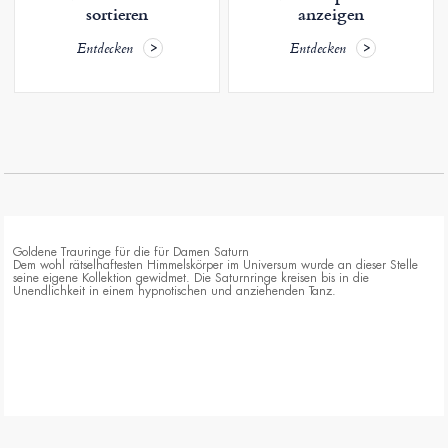
sortieren
anzeigen
Entdecken
Entdecken
Goldene Trauringe für die für Damen Saturn
Dem wohl rätselhaftesten Himmelskörper im Universum wurde an dieser Stelle
seine eigene Kollektion gewidmet. Die Saturnringe kreisen bis in die
Unendlichkeit in einem hypnotischen und anziehenden Tanz.