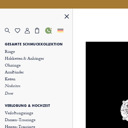
GESAMTE SCHMUCKKOLLEKTION
Ringe
Halsketten & Anhänger
Ohrringe
Armbänder
Ketten
Neuheiten
Dune
VERLOBUNG & HOCHZEIT
Verlobungsringe
Damen-Trauringe
Herren-Trauringe