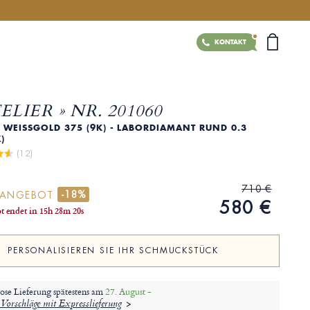
KONTAKT
TELIER » NR. 201060
WEISSGOLD 375 (9K) - LABORDIAMANT RUND 0.3 K
)
 (12)
710 €
-18%
RANGEBOT
580 €
t endet in
15
h
28
m
18
s
PERSONALISIEREN SIE IHR SCHMUCKSTÜCK
ose Lieferung spätestens am
27. August -
Vorschläge mit Expresslieferung