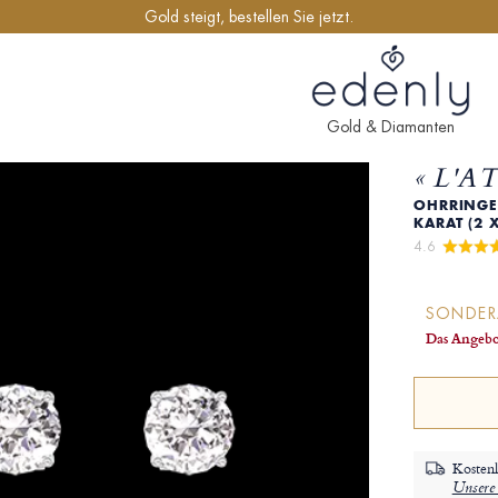
Gold steigt, bestellen Sie jetzt.
Gold & Diamanten
« L'A
OHRRINGE 
ARAT (2 X
4.6 
SONDE
Das Angebo
Kostenl
Unsere 