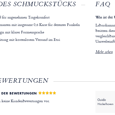
DES SCHMUCKSTÜCKS
FAQ
d für angenehmen Tragekomfort
Was ist der
anten mit insgesamt 0,6 Karat für dezentes Funkeln
Labordiamant
besitzen die
ign mit klarer Formensprache
vergleichbar
itung mit kostenlosem Versand im Etui
Umwelteinfl
Mehr sehen
EWERTUNGEN
 DER BEWERTUNGEN
Guido
en keine Kundenbewertungen vor.
Hückelhoven