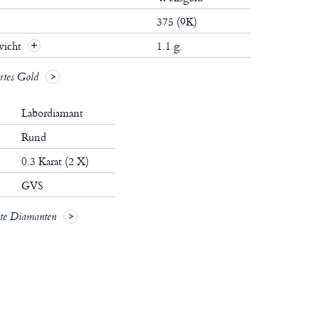
375 (9K)
wicht
1.1 g.
ertes Gold
Labordiamant
Rund
0.3 Karat (2 X)
GVS
rte Diamanten