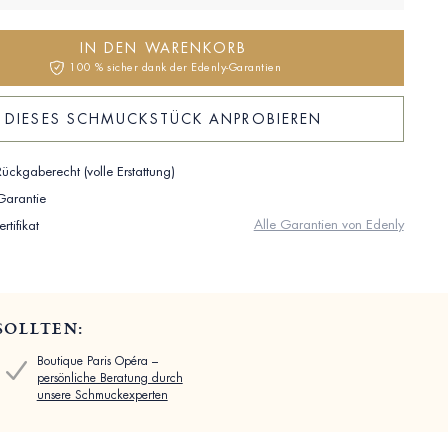
IN DEN WARENKORB
100 % sicher dank der Edenly-Garantien
DIESES SCHMUCKSTÜCK ANPROBIEREN
ückgaberecht (volle Erstattung)
 Garantie
Alle Garantien von Edenly
rtifikat
SOLLTEN:
Boutique Paris Opéra –
persönliche Beratung durch
unsere Schmuckexperten