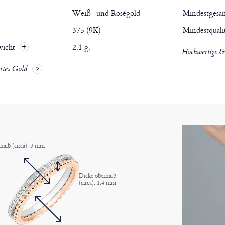
Weiß- und Roségold
Mindestgesa
375 (9K)
Mindestquali
wicht
2.1 g.
Hochwertige & 
ertes Gold
rhalb (circa): 3 mm
Dicke oberhalb
(circa): 1.4 mm