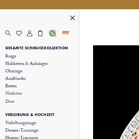
GESAMTE SCHMUCKKOLLEKTION
Ringe
Halsketten & Anhänger
Ohrringe
Armbänder
Ketten
Neuheiten
Dune
VERLOBUNG & HOCHZEIT
Verlobungsringe
Damen-Trauringe
Herren-Trauringe