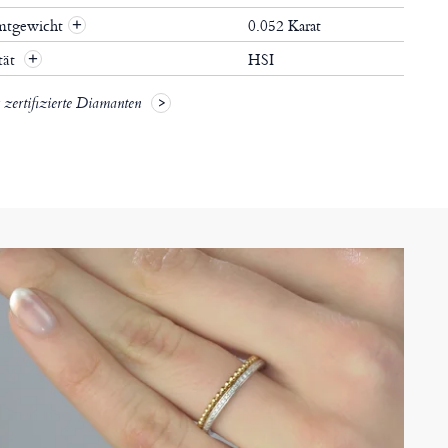
mtgewicht
0.052 Karat
+
tät
HSI
+
zertifizierte Diamanten