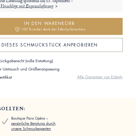
ose Lieferung spätestens am
03. September -
Vorschläge mit Expresslieferung
IN DEN WARENKORB
100 % sicher dank der Edenly-Garantien
DIESES SCHMUCKSTÜCK ANPROBIEREN
ückgaberecht (volle Erstattung)
ser Umtausch und Größenanpassung
Alle Garantien von Edenly
rtifikat
SOLLTEN:
Boutique Paris Opéra –
persönliche Beratung durch
unsere Schmuckexperten