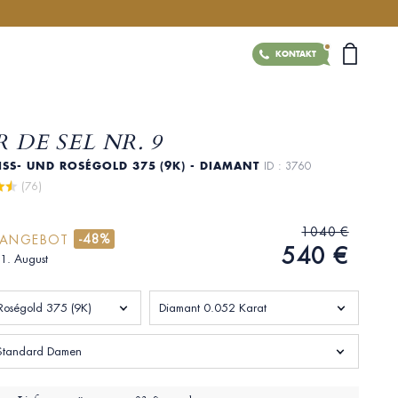
KONTAKT
 DE SEL NR. 9
ISS- UND ROSÉGOLD 375 (9K) - DIAMANT
ID : 3760
 (76)
1040 €
-48%
RANGEBOT
540 €
31. August
Roségold 375 (9K)
Diamant 0.052 Karat
Standard Damen