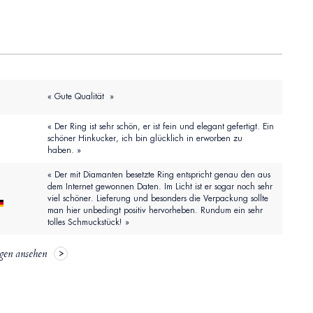
« Gute Qualität »
« Der Ring ist sehr schön, er ist fein und elegant gefertigt. Ein
schöner Hinkucker, ich bin glücklich in erworben zu
haben. »
« Der mit Diamanten besetzte Ring entspricht genau den aus
dem Internet gewonnen Daten. Im Licht ist er sogar noch sehr
viel schöner. Lieferung und besonders die Verpackung sollte
man hier unbedingt positiv hervorheben. Rundum ein sehr
tolles Schmuckstück! »
gen ansehen