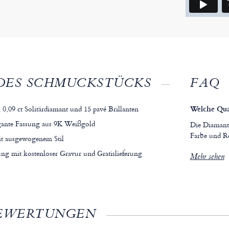
DES SCHMUCKSTÜCKS
FAQ
0,09 ct Solitärdiamant und 15 pavé Brillanten
Welche Qual
gante Fassung aus 9K Weißgold
Die Diamante
Farbe und Re
it ausgewogenem Stil
ung mit kostenloser Gravur und Gratislieferung
Mehr sehen
EWERTUNGEN