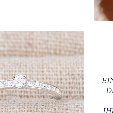
EI
D
IH