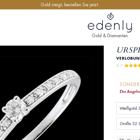
Gold steigt, bestellen Sie jetzt.
Gold & Diamanten
URSP
VERLOBUNG
4.7 
SONDE
Das Angebo
Weißgold 3
Größe 52 