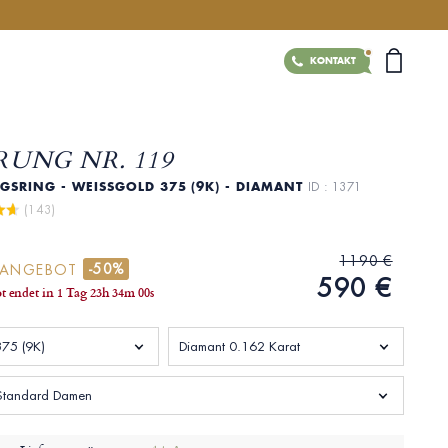
KONTAKT
RUNG NR. 119
SRING - WEISSGOLD 375 (9K) - DIAMANT
ID : 1371
 (143)
1190 €
-50%
RANGEBOT
590 €
t endet in
1 Tag
23
h
33
m
59
s
75 (9K)
Diamant 0.162 Karat
Standard Damen