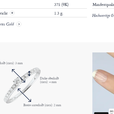
375 (9K)
Mindestquali
wicht
1.3 g.
Hochwertige & 
ertes Gold
rhalb (circa): 3 mm
Dicke oberhalb
(circa): 4 mm
Breite unterhalb (circa): 2 mm