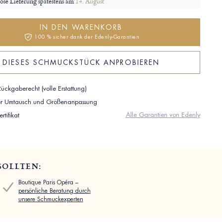
ose Lieferung spätestens am
14. August
IN DEN WARENKORB
100 % sicher dank der Edenly-Garantien
DIESES SCHMUCKSTÜCK ANPROBIEREN
ückgaberecht (volle Erstattung)
ser Umtausch und Größenanpassung
Alle Garantien von Edenly
rtifikat
SOLLTEN:
Boutique Paris Opéra –
persönliche Beratung durch
unsere Schmuckexperten