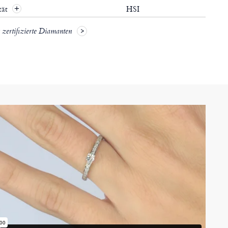
tät
HSI
+
zertifizierte Diamanten