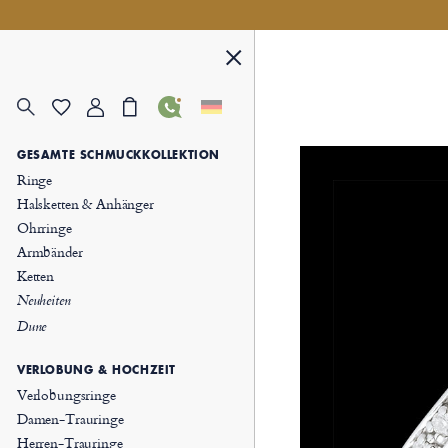
GESAMTE SCHMUCKKOLLEKTION
Ringe
Halsketten & Anhänger
Ohrringe
Armbänder
Ketten
Neuheiten
Dune
VERLOBUNG & HOCHZEIT
Verlobungsringe
Damen-Trauringe
Herren-Trauringe