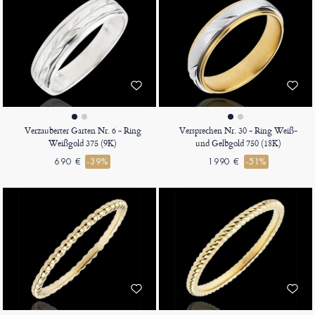
Verzauberter Garten Nr. 6 - Ring
Versprechen Nr. 30 - Ring Weiß-
Weißgold 375 (9K)
und Gelbgold 750 (18K)
690 €
-39%
1990 €
-51%