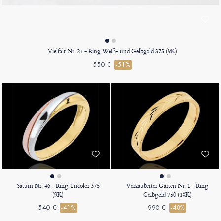
Vielfalt Nr. 24 - Ring Weiß- und Gelbgold 375 (9K)
550 €
-51%
Saturn Nr. 46 - Ring Tricolor 375
Verzauberter Garten Nr. 1 - Ring
(9K)
Gelbgold 750 (18K)
540 €
-41%
990 €
-48%