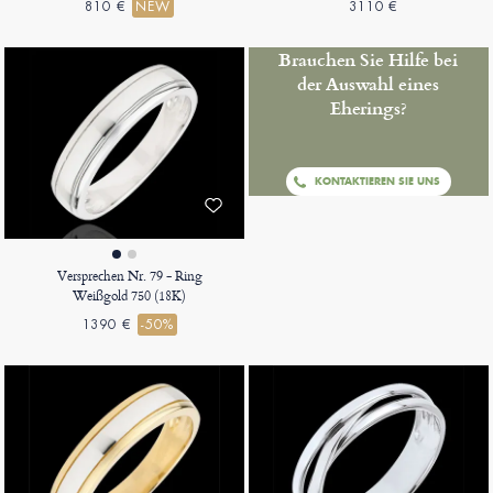
810 €
NEW
3110 €
Brauchen Sie Hilfe bei
der Auswahl eines
Eherings?
KONTAKTIEREN SIE UNS
Versprechen Nr. 79 - Ring
Weißgold 750 (18K)
1390 €
-50%