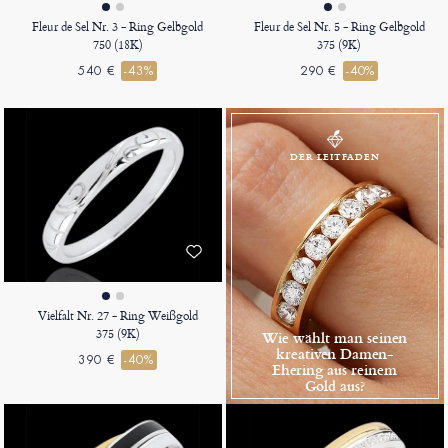
Fleur de Sel Nr. 3 - Ring Gelbgold
Fleur de Sel Nr. 5 - Ring Gelbgold
750 (18K)
375 (9K)
540 €
-43%
290 €
-40%
DER LEITFADEN
Vielfalt Nr. 27 - Ring Weißgold
375 (9K)
Wie wählt man seinen
kreativen Damen-
390 €
-40%
Ehering aus reinem
Gold aus?