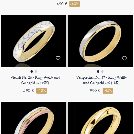
490 €
-43%
Vielfalt Nr. 26 - Ring Weiß- und
Versprechen Nr. 37 - Ring Weiß-
Gelbgold 375 (9K)
und Gelbgold 750 (18K)
590 €
-42%
990 €
-45%