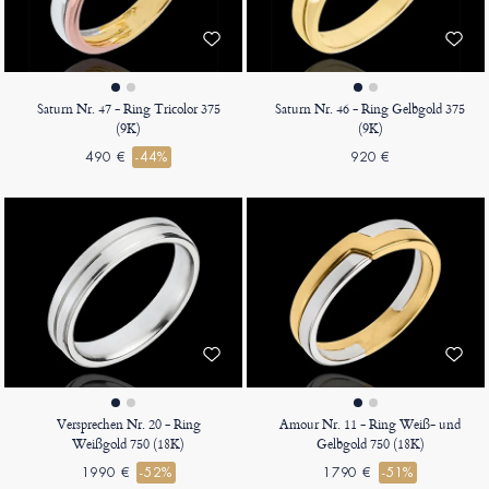
Saturn Nr. 47 - Ring Tricolor 375
Saturn Nr. 46 - Ring Gelbgold 375
(9K)
(9K)
490 €
-44%
920 €
Versprechen Nr. 20 - Ring
Amour Nr. 11 - Ring Weiß- und
Weißgold 750 (18K)
Gelbgold 750 (18K)
1990 €
-52%
1790 €
-51%