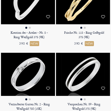
Kreation des « Atelier » Nr. 5 -
Frische Nr. 115 - Ring Gelbgold
Ring Weißgold 375 (9K)
375 (9K)
390 €
NEW
390 €
NEW
Verzauberter Garten Nr. 2 - Ring
Versprechen Nr. 89 - Ring
Weißgold 750 (18K)
Weißgold 375 (9K)