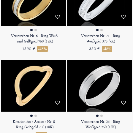
Versprechen Nr. 6 - Ring Weiß-
Versprechen Nr. 71 - Ring
und Gelbgold 750 (18K)
Weißgold 375 (9K)
1590 €
-46%
350 €
-46%
Kreation des « Atelier » Nr. 5 -
Versprechen Nr. 26 - Ring
Ring Gelbgold 750 (18K)
Weißgold 750 (18K)