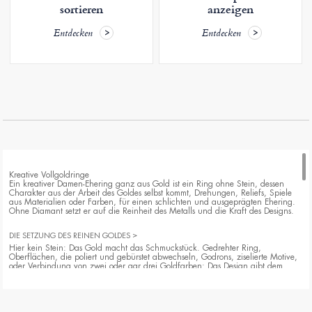
sortieren
anzeigen
Entdecken
Entdecken
Kreative Vollgoldringe
Ein kreativer Damen-Ehering ganz aus Gold ist ein Ring ohne Stein, dessen
Charakter aus der Arbeit des Goldes selbst kommt, Drehungen, Reliefs, Spiele
aus Materialien oder Farben, für einen schlichten und ausgeprägten Ehering.
Ohne Diamant setzt er auf die Reinheit des Metalls und die Kraft des Designs.
DIE SETZUNG DES REINEN GOLDES
Hier kein Stein: Das Gold macht das Schmuckstück. Gedrehter Ring,
Oberflächen, die poliert und gebürstet abwechseln, Godrons, ziselierte Motive,
oder Verbindung von zwei oder gar drei Goldfarben: Das Design gibt dem
Ehering Relief und Bewegung. Das Ergebnis ist zugleich dezent, es fängt das
Licht nicht ein wie ein Diamant, und ausgeprägt, durch die Persönlichkeit
seiner Form. Ein Ehering, der durch seine Linie auffällt, mehr als durch seinen
Glanz.