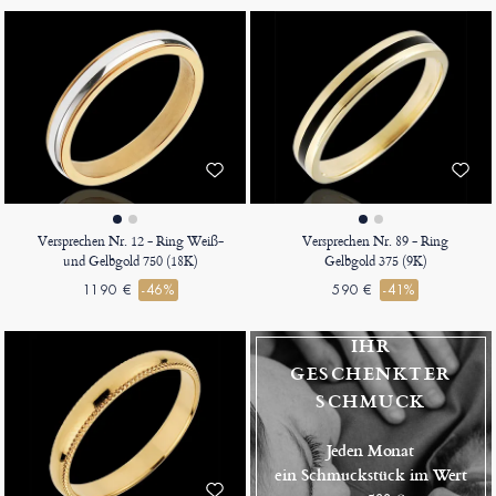
Versprechen Nr. 12 - Ring Weiß-
Versprechen Nr. 89 - Ring
und Gelbgold 750 (18K)
Gelbgold 375 (9K)
1190 €
-46%
590 €
-41%
IHR
GESCHENKTER
SCHMUCK
Jeden Monat
ein Schmuckstück im Wert