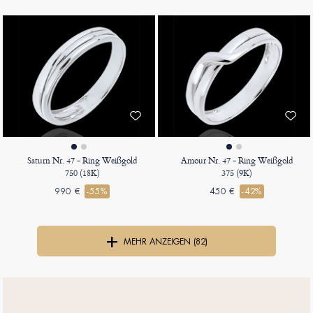
Saturn Nr. 47 - Ring Weißgold
Amour Nr. 47 - Ring Weißgold
750 (18K)
375 (9K)
990 €
-55%
450 €
-42%
MEHR ANZEIGEN (82)