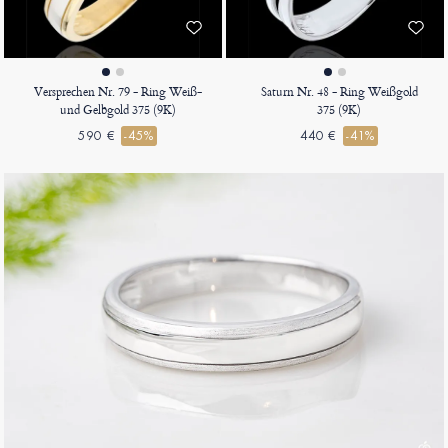
Versprechen Nr. 79 - Ring Weiß-
Saturn Nr. 48 - Ring Weißgold
und Gelbgold 375 (9K)
375 (9K)
590 €
-45%
440 €
-41%