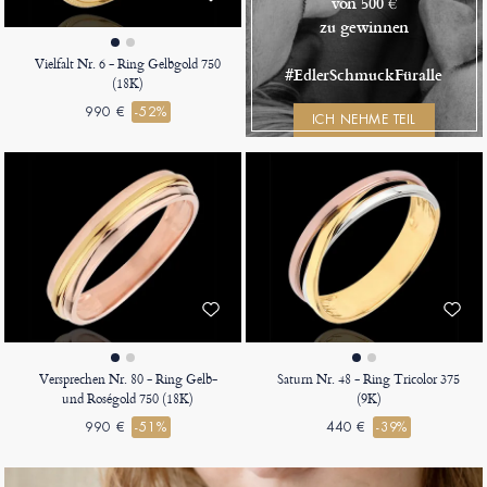
von 500 €
zu gewinnen
Vielfalt Nr. 6 - Ring Gelbgold 750
#EdlerSchmuckFüralle
(18K)
990 €
-52%
ICH NEHME TEIL
Versprechen Nr. 80 - Ring Gelb-
Saturn Nr. 48 - Ring Tricolor 375
und Roségold 750 (18K)
(9K)
990 €
-51%
440 €
-39%