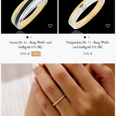
Saturn Nr. 51 - Ring Weiß- und
Versprechen Nr. 71 - Ring Weiß-
Gelbgold 375 (9K)
und Gelbgold 375 (9K)
590 €
-46%
730 €