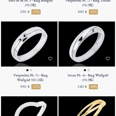
Fleur de Sel Nr. 3 - Ring Roségold
Versprechen Nr. 72 - Ring Tricolor
375 (9K)
375 (9K)
290 €
-29%
490 €
-45%
Versprechen Nr. 73 - Ring
Saturn Nr. 46 - Ring Weißgold
Weißgold 750 (18K)
375 (9K)
990 €
-52%
540 €
-44%