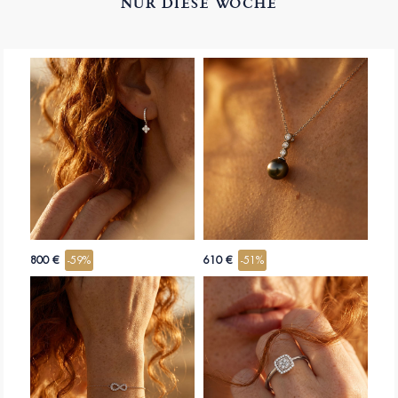
NUR DIESE WOCHE
800 €
-59%
610 €
-51%