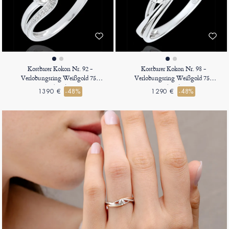
Kostbarer Kokon Nr. 92 -
Kostbarer Kokon Nr. 98 -
Verlobungsring Weißgold 750
Verlobungsring Weißgold 750
(18K)
(18K)
1390 €
-48%
1290 €
-48%