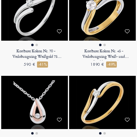
Kostbarer Kokon Nr. 70 -
Kostbarer Kokon Nr. 45 -
Verlobungsring Weißgold 750
Verlobungsring Weiß- und
(18K)
Gelbgold 750 (18K)
590 €
-41%
1890 €
-49%