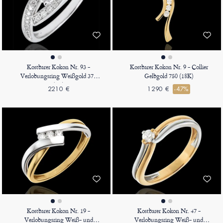
Kostbarer Kokon Nr. 93 -
Kostbarer Kokon Nr. 9 - Collier
Verlobungsring Weißgold 375
Gelbgold 750 (18K)
(9K)
2210 €
1290 €
-47%
Kostbarer Kokon Nr. 19 -
Kostbarer Kokon Nr. 47 -
Verlobungsring Weiß- und
Verlobungsring Weiß- und