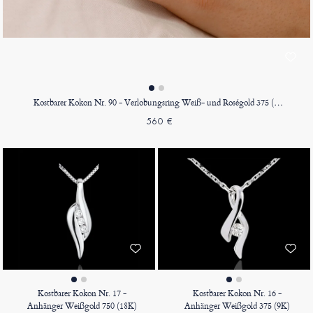
Kostbarer Kokon Nr. 90 - Verlobungsring Weiß- und Roségold 375 (9K)
560 €
Kostbarer Kokon Nr. 17 -
Kostbarer Kokon Nr. 16 -
Anhänger Weißgold 750 (18K)
Anhänger Weißgold 375 (9K)