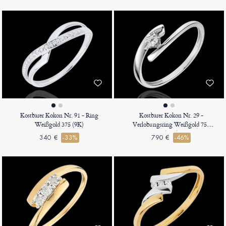
Kostbarer Kokon Nr. 91 - Ring
Kostbarer Kokon Nr. 29 -
Weißgold 375 (9K)
Verlobungsring Weißgold 750
(18K)
340 €
-33%
790 €
-46%