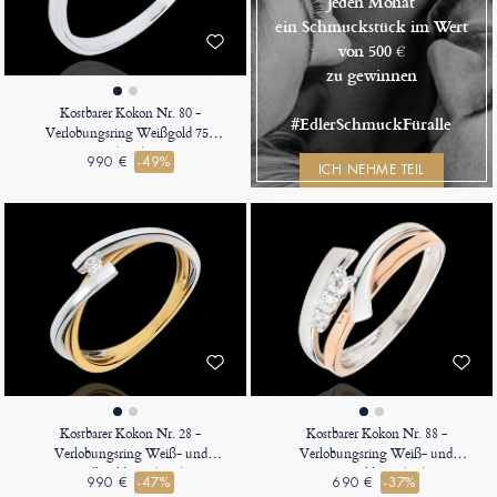
Jeden Monat
ein Schmuckstück im Wert
von 500 €
zu gewinnen
Kostbarer Kokon Nr. 80 -
#EdlerSchmuckFüralle
Verlobungsring Weißgold 750
(18K)
990 €
-49%
ICH NEHME TEIL
Kostbarer Kokon Nr. 28 -
Kostbarer Kokon Nr. 88 -
Verlobungsring Weiß- und
Verlobungsring Weiß- und
Gelbgold 750 (18K)
Roségold 375 (9K)
990 €
-47%
690 €
-37%