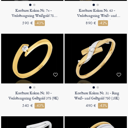
Kostbarer Kokon Nr. 74 -
Kostbarer Kokon Nr. 63 -
Verlobungsring Weißgold 750
Verlobungsring Weiß- und
(18K)
Gelbgold 750 (18K)
590 €
-43%
890 €
-42%
Kostbarer Kokon Nr. 80 -
Kostbarer Kokon Nr. 31 - Ring
Verlobungsring Gelbgold 375 (9K)
Weiß- und Gelbgold 750 (18K)
540 €
-43%
490 €
-43%