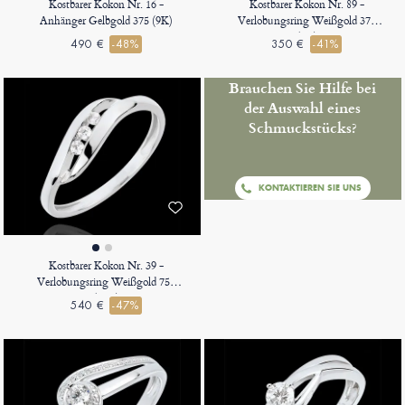
Kostbarer Kokon Nr. 16 -
Kostbarer Kokon Nr. 89 -
Anhänger Gelbgold 375 (9K)
Verlobungsring Weißgold 375
(9K)
490 €
-48%
350 €
-41%
Brauchen Sie Hilfe bei
der Auswahl eines
Schmuckstücks?
KONTAKTIEREN SIE UNS
Kostbarer Kokon Nr. 39 -
Verlobungsring Weißgold 750
(18K)
540 €
-47%