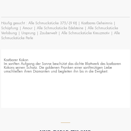
Häufig gesucht :
Alle Schmuckstücke 375/-(9 Kt)
|
Kostbares Geheimnis
|
Schöpfung
|
Amour
|
Alle Schmuckstücke Edelsteine
|
Alle Schmuckstücke
Verlobung
|
Ursprung
|
Zauberwelt
|
Alle Schmuckstücke Kreuzmotiv
|
Alle
Schmuckstücke Perle
Kostbarer Kokon
Im sanften Aufgang der Sonne beschützt das dichte Blattwerk des kostbaren
Kokons seinen Schatz. Die goldenen Pranken einer sanftmütigen Liebe
umschließen ihren Diamanten und begleiten ihn bis in die Ewigkeit.