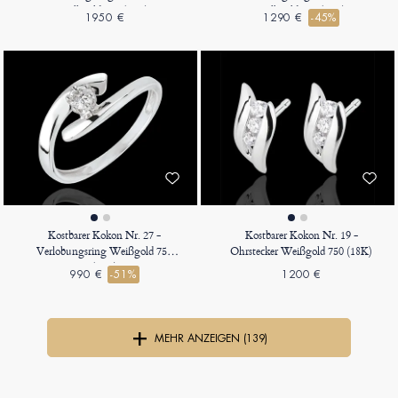
Gelbgold 750 (18K)
Gelbgold 750 (18K)
1950 €
1290 €
-45%
Kostbarer Kokon Nr. 27 -
Kostbarer Kokon Nr. 19 -
Verlobungsring Weißgold 750
Ohrstecker Weißgold 750 (18K)
(18K)
990 €
-51%
1200 €
MEHR ANZEIGEN (139)