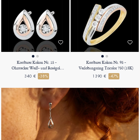
Kostbarer Kokon Nr. 15 -
Kostbarer Kokon Nr. 95 -
Ohrstecker Weiß- und Roségold
Verlobungsring Tricolor 750 (18K)
375 (9K)
340 €
-38%
1390 €
-47%