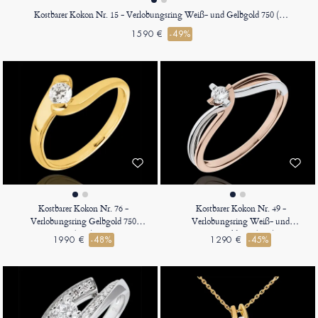
Kostbarer Kokon Nr. 15 - Verlobungsring Weiß- und Gelbgold 750 (18K)
1590 €
-49%
Kostbarer Kokon Nr. 76 -
Kostbarer Kokon Nr. 49 -
Verlobungsring Gelbgold 750
Verlobungsring Weiß- und
(18K)
Roségold 750 (18K)
1990 €
-48%
1290 €
-45%