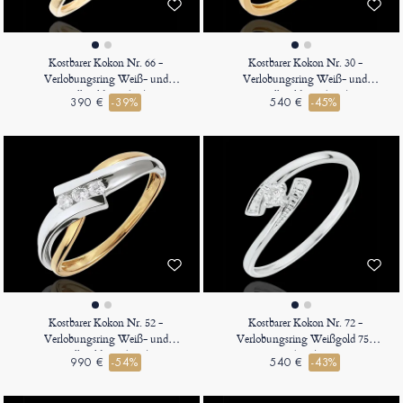
Kostbarer Kokon Nr. 66 -
Kostbarer Kokon Nr. 30 -
Verlobungsring Weiß- und
Verlobungsring Weiß- und
Gelbgold 375 (9K)
Gelbgold 750 (18K)
390 €
-39%
540 €
-45%
Kostbarer Kokon Nr. 52 -
Kostbarer Kokon Nr. 72 -
Verlobungsring Weiß- und
Verlobungsring Weißgold 750
Gelbgold 750 (18K)
(18K)
990 €
-54%
540 €
-43%