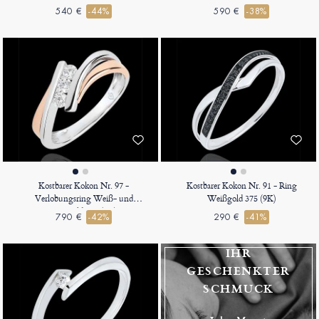
540 €
-44%
590 €
-38%
Kostbarer Kokon Nr. 97 -
Kostbarer Kokon Nr. 91 - Ring
Verlobungsring Weiß- und
Weißgold 375 (9K)
Roségold 375 (9K)
790 €
-42%
290 €
-41%
IHR
GESCHENKTER
SCHMUCK