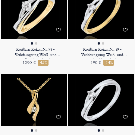
Kostbarer Kokon Nr. 98 -
Kostbarer Kokon Nr. 89 -
Verlobungsring Weiß- und
Verlobungsring Weiß- und
Gelbgold 750 (18K)
Gelbgold 375 (9K)
1390 €
-45%
390 €
-34%