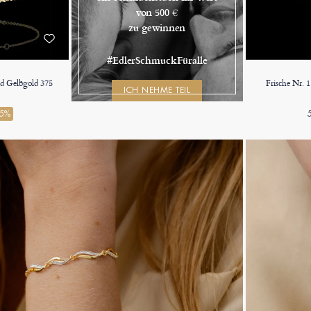
von 500 €
zu gewinnen
#EdlerSchmuckFüralle
nd Gelbgold 375
Frische Nr. 
ICH NEHME TEIL
45%