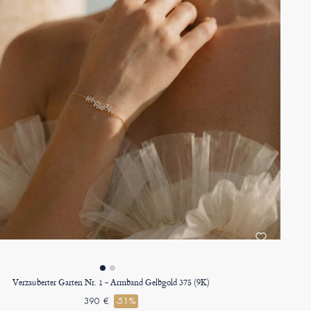
Verzauberter Garten Nr. 1 - Armband Gelbgold 375 (9K)
390 €
-51%