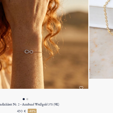
dlichkeit Nr. 2 - Armband Weißgold 375 (9K)
450 €
-48%