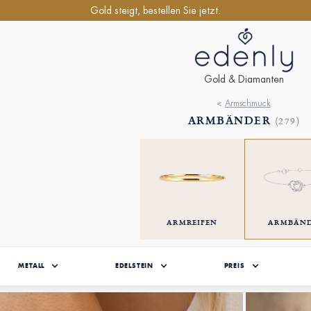
Gold steigt, bestellen Sie jetzt.
Gold & Diamanten
<
Armschmuck
ARMBÄNDER
(279)
ARMREIFEN
ARMBÄN
METALL
EDELSTEIN
PREIS