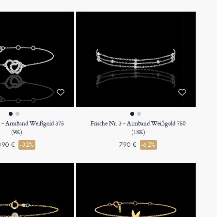
 6 - Armband Weißgold 375
Frische Nr. 3 - Armband Weißgold 750
(9K)
(18K)
390 €
-32%
790 €
-62%