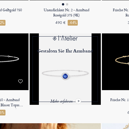
nd Gelbgold 750
Unendlichkeit Nr. 2 - Armband
Frische Nr
Roségold 375 (9K)
Ro
52%
490 €
-44%
Gestalten Sie Ihr Armband
2110 - Armband
Frische Nr. 
Mehr erfahren
 Blauer Topas
 Venezianerkette
16%