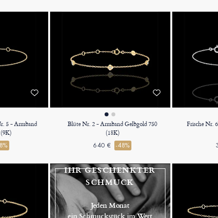
r. 5 - Armband
Blüte Nr. 2 - Armband Gelbgold 750
Frische Nr.
 (9K)
(18K)
48%
640 €
-48%
IHR GESCHENKTER
SCHMUCK
Jeden Monat
ein Schmuckstück im Wert