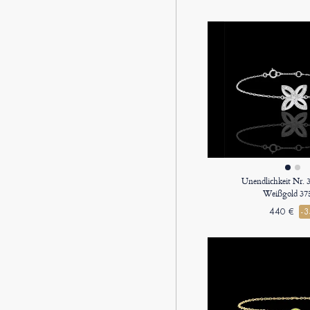
Unendlichkeit Nr. 
Weißgold 37
440 €
-