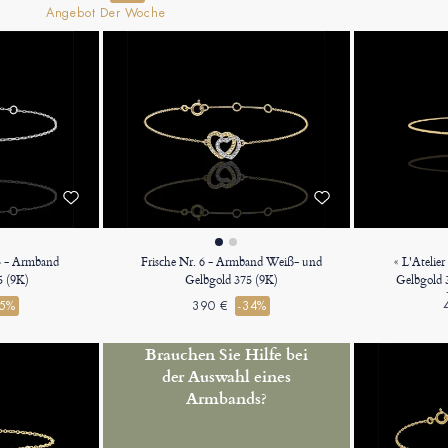
Angebot Der Woche
3 - Armband
Frische Nr. 6 - Armband Weiß- und
« L'Atelie
5 (9K)
Gelbgold 375 (9K)
Gelbgold 
Tropf
35%
390 €
-34%
V
Brauchen Sie Hilfe bei
der Auswahl eines
Armbands?