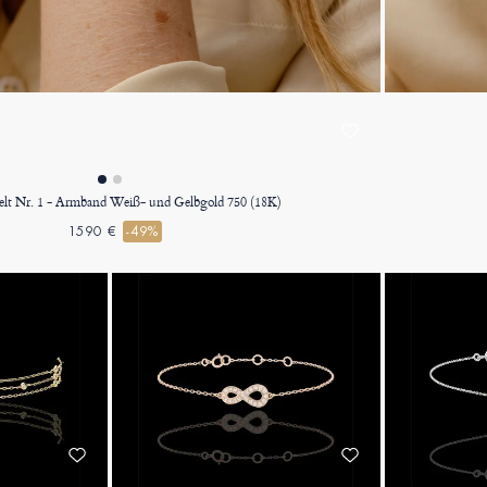
lt Nr. 1 - Armband Weiß- und Gelbgold 750 (18K)
1590 €
-49%