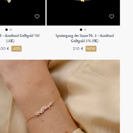
18 - Armband Gelbgold 750
Spaziergang der Sinne Nr. 5 - Armband
(18K)
Gelbgold 375 (9K)
550 €
-43%
210 €
NEW