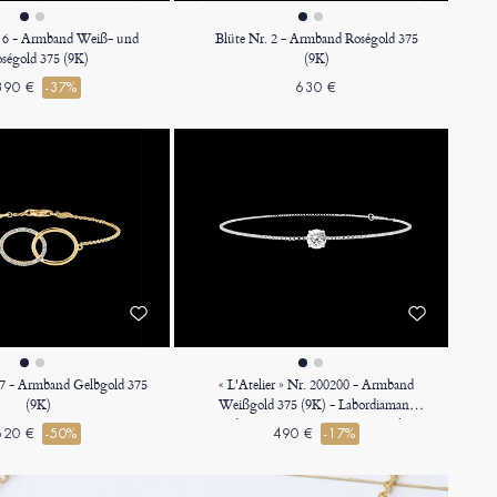
. 6 - Armband Weiß- und
Blüte Nr. 2 - Armband Roségold 375
ségold 375 (9K)
(9K)
390 €
-37%
630 €
17 - Armband Gelbgold 375
« L'Atelier » Nr. 200200 - Armband
(9K)
Weißgold 375 (9K) - Labordiamant
Rund 0.3 Karat - Kette Venezianerkette
620 €
-50%
490 €
-17%