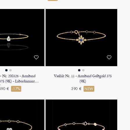
r » Nr. 200326 - Armband
Vielfalt Nr. 11 - Armband Gelbgold 375
375 (9K) - Labordiamant
(9K)
en 0.3 Karat - Kette
490 €
-17%
390 €
NEW
enezianerkette