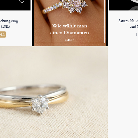
rlobungsring
Saturn Nr. 
Wie wählt man
 (18K)
und 
einen Diamanten
44%
1
aus?