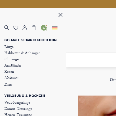
GESAMTE SCHMUCKKOLLEKTION
Ringe
Halsketten & Anhänger
Ohrringe
Armbänder
Ketten
Neuheiten
Dem 
Dune
VERLOBUNG & HOCHZEIT
Verlobungsringe
Damen-Trauringe
Herren-Trauringe