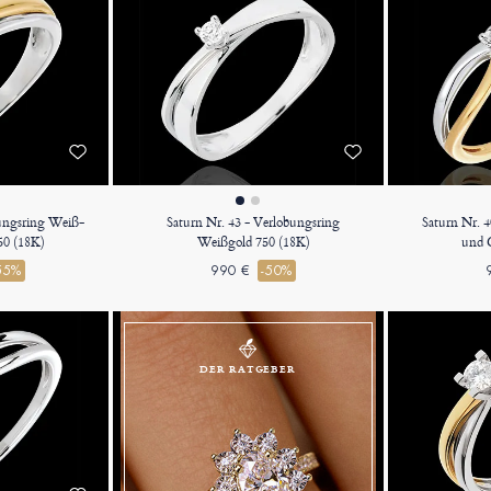
bungsring Weiß-
Saturn Nr. 43 - Verlobungsring
Saturn Nr. 
50 (18K)
Weißgold 750 (18K)
und 
55%
990 €
-50%
DER RATGEBER