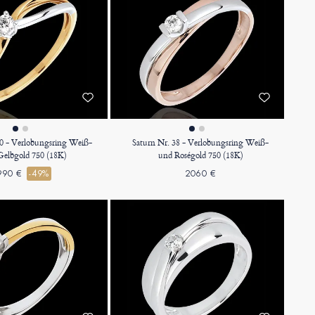
40 - Verlobungsring Weiß-
Saturn Nr. 38 - Verlobungsring Weiß-
Gelbgold 750 (18K)
und Roségold 750 (18K)
990 €
-49%
2060 €