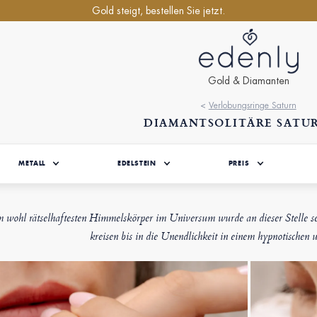
Gold steigt, bestellen Sie jetzt.
Gold & Diamanten
<
Verlobungsringe Saturn
DIAMANTSOLITÄRE SATU
METALL
EDELSTEIN
PREIS
wohl rätselhaftesten Himmelskörper im Universum wurde an dieser Stelle se
kreisen bis in die Unendlichkeit in einem hypnotischen