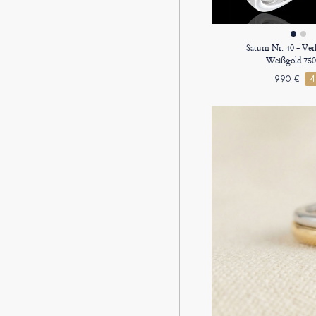
Saturn Nr. 40 - Ve
Weißgold 750
990 €
-