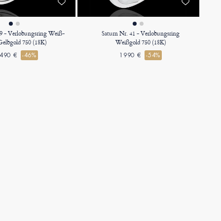
29 - Verlobungsring Weiß-
Saturn Nr. 41 - Verlobungsring
Gelbgold 750 (18K)
Weißgold 750 (18K)
490 €
-46%
1990 €
-54%