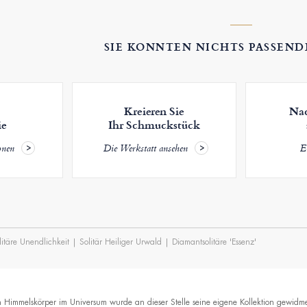
SIE KONNTEN NICHTS PASSEND
Kreieren Sie
Nac
ie
Ihr Schmuckstück
onen
Die Werkstatt ansehen
E
itäre Unendlichkeit
|
Solitär Heiliger Urwald
|
Diamantsolitäre 'Essenz'
n Himmelskörper im Universum wurde an dieser Stelle seine eigene Kollektion gewidmet