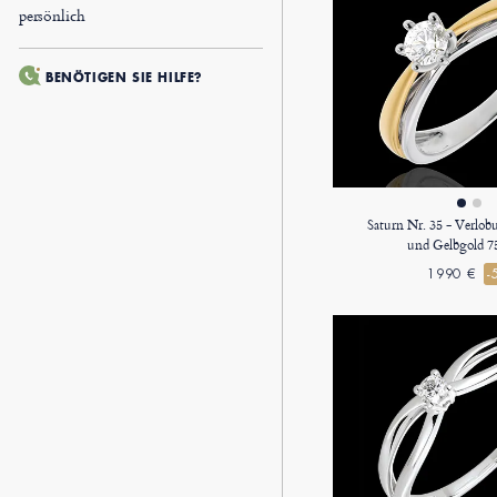
persönlich
BENÖTIGEN SIE HILFE?
Saturn Nr. 35 - Verlo
und Gelbgold 7
1990 €
-