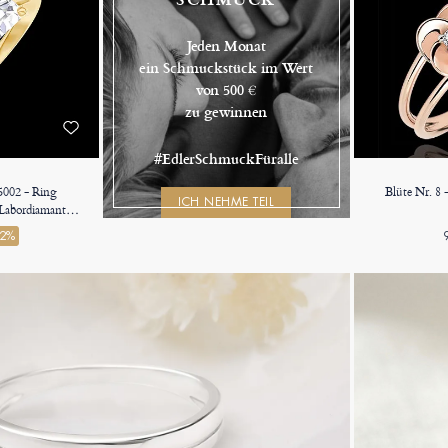
Jeden Monat
ein Schmuckstück im Wert
von 500 €
zu gewinnen
#EdlerSchmuckFüralle
85002 - Ring
Blüte Nr. 8
ICH NEHME TEIL
 Labordiamant
7 Karat
22%