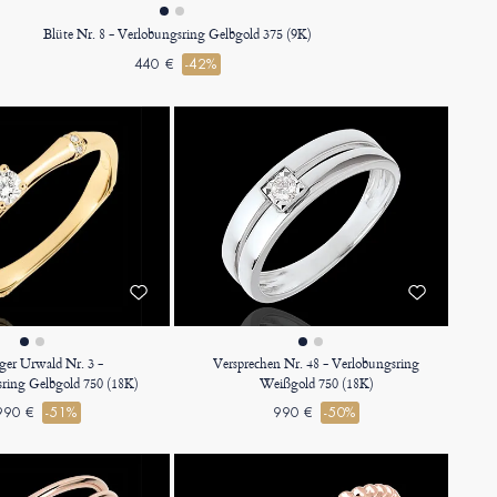
Blüte Nr. 8 - Verlobungsring Gelbgold 375 (9K)
440 €
-42%
iger Urwald Nr. 3 -
Versprechen Nr. 48 - Verlobungsring
ring Gelbgold 750 (18K)
Weißgold 750 (18K)
990 €
-51%
990 €
-50%