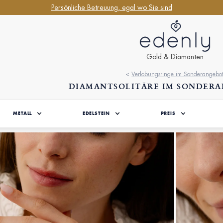
Persönliche Betreuung, egal wo Sie sind
Gold & Diamanten
<
Verlobungsringe im Sonderangebo
DIAMANTSOLITÄRE IM SONDER
METALL
EDELSTEIN
PREIS