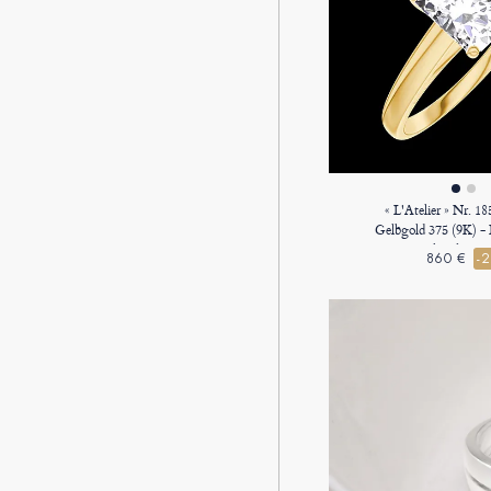
« L'Atelier » Nr. 1
Gelbgold 375 (9K) -
Rechteckig 0.
860 €
-