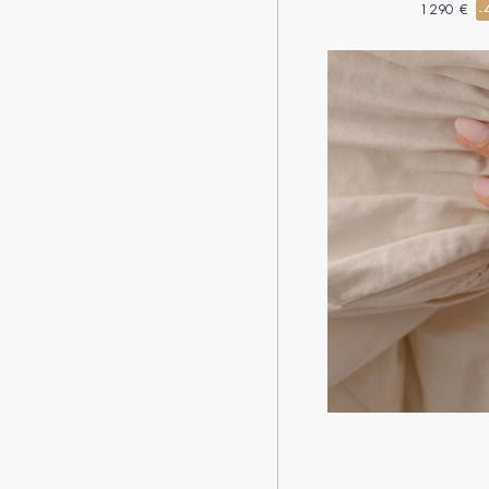
1290 €
-