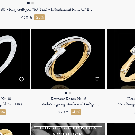
« L'Atelier » Nr. 184801 - Ring Gelbgold 750 (18K) - Labordiamant Rund 0.7 Karat
1460 €
-25%
 Nr. 80 -
Kostbarer Kokon Nr. 28 -
Heil
old 750 (18K)
Verlobungsring Weiß- und Gelbgold
Verlobungs
750 (18K)
49%
990 €
-47%
IHR GESCHENKTER
SCHMUCK