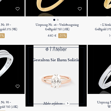
 Nr. 89 -
Ursprung Nr. 46 - Verlobungsring
« L'Atel
gold 375 (9K)
Gelbgold 750 (18K)
Gelbgold 375
41%
440 €
-51%
1
Gestalten Sie Ihren Solitär
 Nr. 98 -
Ursprung N
Mehr erfahren
old 750 (18K)
We