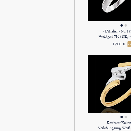
« L'Atelier » Nr. 1
Weißgold 750 (18K) -
Rund 1 Ka
1700 €
-
Kostbarer Kokon
Verlobungsring Weiß-