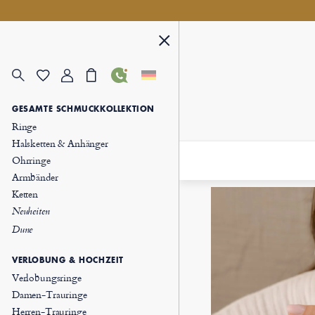
GESAMTE SCHMUCKKOLLEKTION
Ringe
Halsketten & Anhänger
Ohrringe
Armbänder
Ketten
Neuheiten
Dune
VERLOBUNG & HOCHZEIT
Verlobungsringe
Damen-Trauringe
Herren-Trauringe