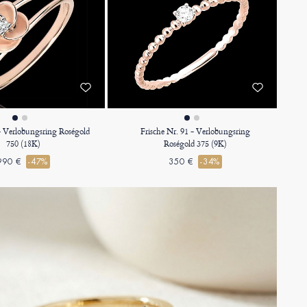
 - Verlobungsring Roségold
Frische Nr. 91 - Verlobungsring
750 (18K)
Roségold 375 (9K)
990 €
-47%
350 €
-34%