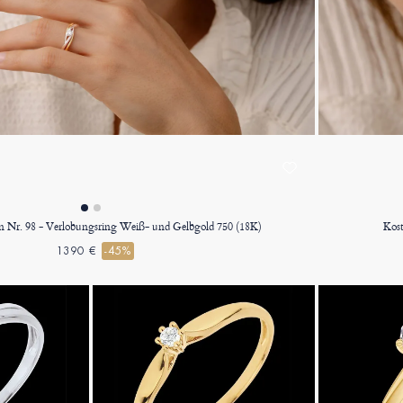
n Nr. 98 - Verlobungsring Weiß- und Gelbgold 750 (18K)
Kost
1390 €
-45%