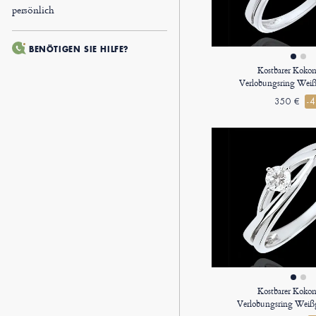
persönlich
BENÖTIGEN SIE HILFE?
Kostbarer Kokon
Verlobungsring Weiß
350 €
-
Kostbarer Kokon
Verlobungsring Weißg