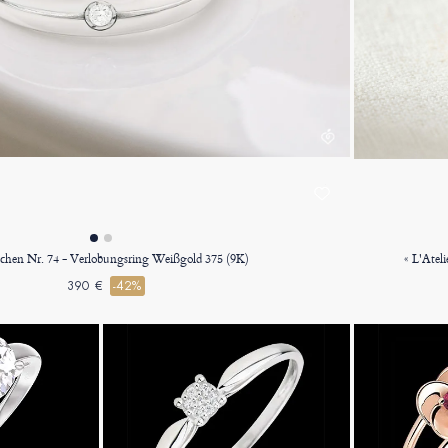
echen Nr. 74 - Verlobungsring Weißgold 375 (9K)
« L'Atel
390 €
-42%