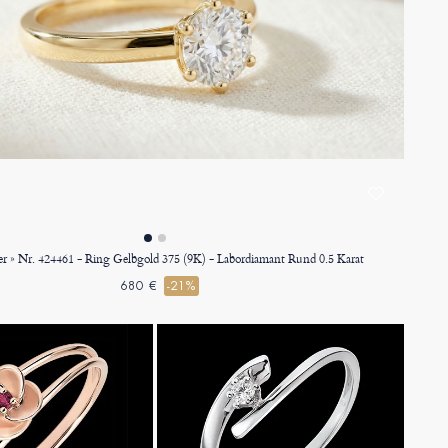
ier » Nr. 424461 - Ring Gelbgold 375 (9K) - Labordiamant Rund 0.5 Karat
680 €
-21%