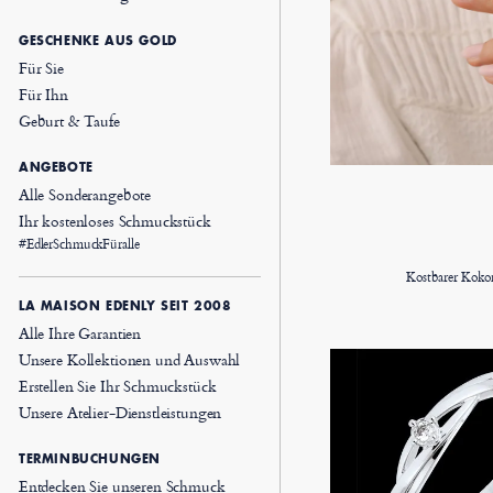
GESCHENKE AUS GOLD
Für Sie
Für Ihn
Geburt & Taufe
ANGEBOTE
Alle Sonderangebote
Ihr kostenloses Schmuckstück
#EdlerSchmuckFüralle
Kostbarer Koko
LA MAISON EDENLY SEIT 2008
Alle Ihre Garantien
Unsere Kollektionen und Auswahl
Erstellen Sie Ihr Schmuckstück
Unsere Atelier-Dienstleistungen
TERMINBUCHUNGEN
Entdecken Sie unseren Schmuck