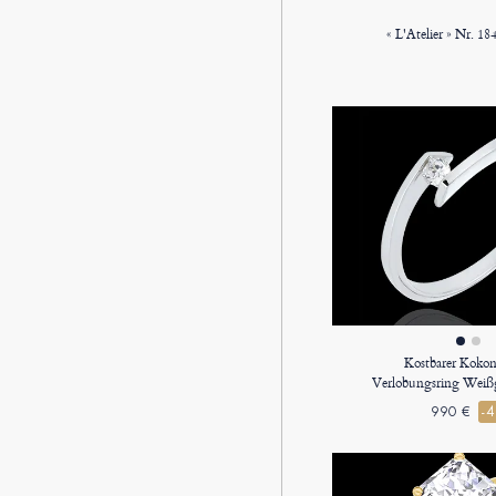
Kostbarer Kokon
Verlobungsring Weißg
990 €
-