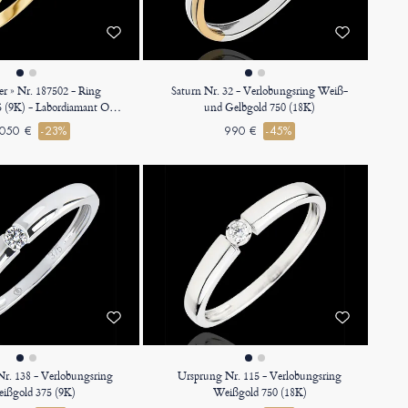
ier » Nr. 187502 - Ring
Saturn Nr. 32 - Verlobungsring Weiß-
 (9K) - Labordiamant Oval
und Gelbgold 750 (18K)
1 Karat
050 €
-23%
990 €
-45%
r. 138 - Verlobungsring
Ursprung Nr. 115 - Verlobungsring
ißgold 375 (9K)
Weißgold 750 (18K)