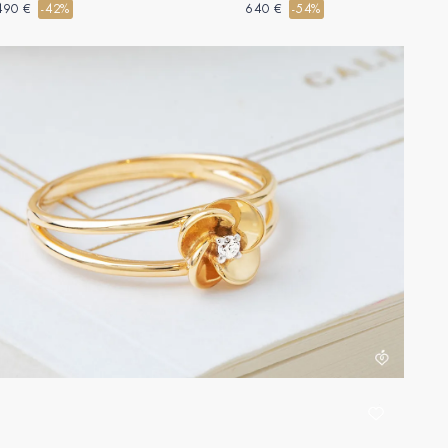
490 €
-42%
640 €
-54%