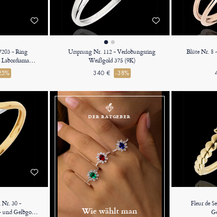
87203 - Ring
Ursprung Nr. 112 - Verlobungsring
Blüte Nr. 8
 Labordiamant
Weißgold 375 (9K)
rat
25%
340 €
-38%
DER RATGEBER
 Nr. 30 -
Fleur de S
Wie wählt man
 und Gelbgold
Ge