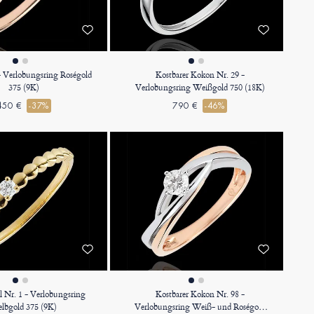
 - Verlobungsring Roségold
Kostbarer Kokon Nr. 29 -
375 (9K)
Verlobungsring Weißgold 750 (18K)
450 €
-37%
790 €
-46%
el Nr. 1 - Verlobungsring
Kostbarer Kokon Nr. 98 -
lbgold 375 (9K)
Verlobungsring Weiß- und Roségold