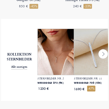
850 €
-45%
240 €
-23%
KOLLEKTION
STERNBILDER
Alle anzeigen
STERNBILDER NR. 2
STERNBILDER NR. 11
WEISSGOLD 375 (9K)
WEISSGOLD 750 (18K)
-47%
1230 €
1690 €