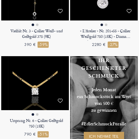
Vielfalt Nr. 3 - Collier Weiß- und
« L'Atelier » Nr. 201455 - Collier
Gelbgold 375 (9K)
Weißgold 750 (18K) - Diamant
Rund 0.3 Karat - Halo Diamant -
390 €
-59%
2280 €
-27%
Kette Venezianerkette
IHR
GESCHENKTER
SCHMUCK
Jeden Monat
ein Schmuckstück im Wert
von 500 €
zu gewinnen
Ursprung Nr. 6 - Collier Gelbgold
#EdlerSchmuckFüralle
750 (18K)
790 €
-51%
ICH NEHME TEIL