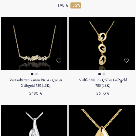
190 €
-32%
Verzauberter Garten Nr. 4 - Collier
Vielfalt Nr. 7 - Collier Gelbgold
Gelbgold 750 (18K)
750 (18K)
2480 €
2510 €