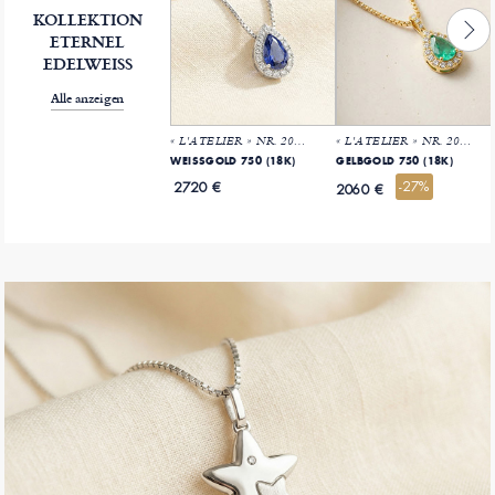
KOLLEKTION
ETERNEL
EDELWEISS
Alle anzeigen
« L'ATELIER » NR. 202159
« L'ATELIER » NR. 207861
WEISSGOLD 750 (18K)
GELBGOLD 750 (18K)
-27%
2720 €
2060 €