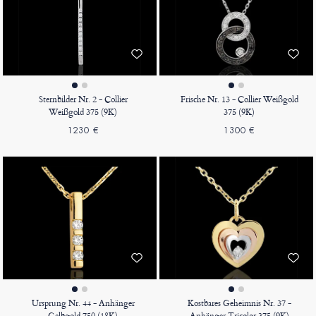
Sternbilder Nr. 2 - Collier
Frische Nr. 13 - Collier Weißgold
Weißgold 375 (9K)
375 (9K)
1230 €
1300 €
Ursprung Nr. 44 - Anhänger
Kostbares Geheimnis Nr. 37 -
Gelbgold 750 (18K)
Anhänger Tricolor 375 (9K)