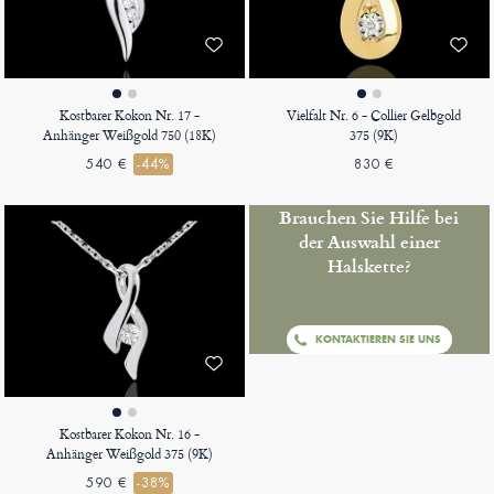
Kostbarer Kokon Nr. 17 -
Vielfalt Nr. 6 - Collier Gelbgold
Anhänger Weißgold 750 (18K)
375 (9K)
540 €
-44%
830 €
Brauchen Sie Hilfe bei
der Auswahl einer
Halskette?
KONTAKTIEREN SIE UNS
Kostbarer Kokon Nr. 16 -
Anhänger Weißgold 375 (9K)
590 €
-38%