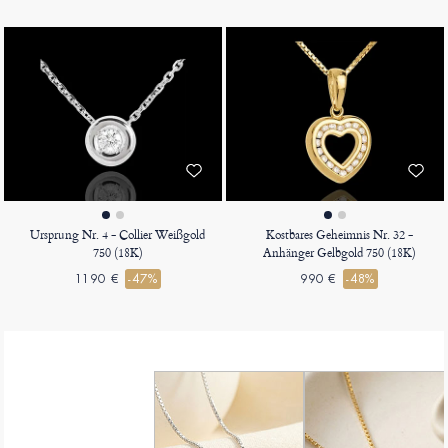
Ursprung Nr. 4 - Collier Weißgold
Kostbares Geheimnis Nr. 32 -
750 (18K)
Anhänger Gelbgold 750 (18K)
1190 €
-47%
990 €
-48%