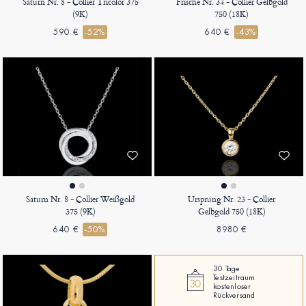
Saturn Nr. 8 - Collier Tricolor 375
Frische Nr. 34 - Collier Gelbgold
(9K)
750 (18K)
590 €
-52%
640 €
-43%
Saturn Nr. 8 - Collier Weißgold
Ursprung Nr. 23 - Collier
375 (9K)
Gelbgold 750 (18K)
640 €
-50%
8980 €
30 Tage
Testzeitraum
kostenloser
Rückversand