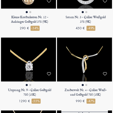
Kleine Kostbarkeiten Nr. 12 -
Saturn Nr. 3 - Collier Weißgold
Anhänger Gelbgold 375 (9K)
375 (9K)
290 €
-34%
450 €
-49%
Ursprung Nr. 9 - Collier Gelbgold
Zauberwelt Nr. 4 - Collier Weiß-
750 (18K)
und Gelbgold 750 (18K)
1290 €
-55%
990 €
-47%