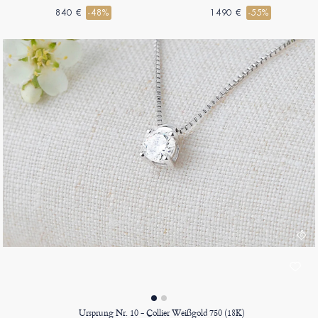
840 €
-48%
1490 €
-55%
Ursprung Nr. 10 - Collier Weißgold 750 (18K)