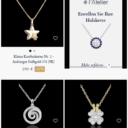
Erstellen Sie Ihre
Halskette
Kleine Kostbarkeiten Nr. 2 -
Anhänger Gelbgold 375 (9K)
Mehr erfahren
290 €
-37%