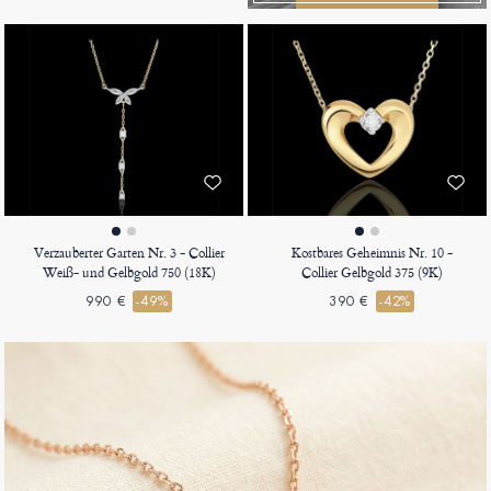
Verzauberter Garten Nr. 3 - Collier
Kostbares Geheimnis Nr. 10 -
Weiß- und Gelbgold 750 (18K)
Collier Gelbgold 375 (9K)
990 €
-49%
390 €
-42%