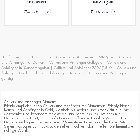
sortieren
anzeigen
Entdecken
Entdecken
Häufig gesucht :
Halsschmuck
|
Colliers und Anhänger in Weißgold
|
Colliers
und Anhänger für Damen
|
Colliers und Anhänger Gelbgold
|
Colliers und
Anhänger im Sonderangebot
|
Colliers und Anhänger 750/-(18 Kt)
|
Colliers und
Anhänger Gold
|
Colliers und Anhänger Roségold
|
Colliers und Anhänger
günstig
Colliers und Anhänger Diamant
Edenly empfiehlt Ihnen Colliers und Anhänger mit Diamanten. Edenly bietet
Ketten und Anhänger in Gold, klassisch bis modern und kreativ für alle Ihre
Geschenke und besondere Anlässe an. Ein Schmuckstück, welches mit
Diamenten besetzt ist, nimmt sofort einen großen emotionalen Wert an. Ein
Diamant verkörpert die besonderen Momente im Leben und die Liebe. Wenn
Sie ein kostbares Schmuckstück erstehen möchten, dann treffen Sie hiermit die
richtige Wahl.