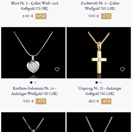
Blüte Nr. 5 - Collier Weiß- und
Zauberwelt Nr. 6 - Collier
Gelbgold 375 (9K)
Weißgold 750 (18K)
690 €
NEW
990 €
-51%
Kostbares Geheimnis Nr. 34 -
Ursprung Nr. 25 - Anhänger
Anhänger Weißgold 750 (18K)
Gelbgold 750 (18K)
990 €
-47%
460 €
-47%