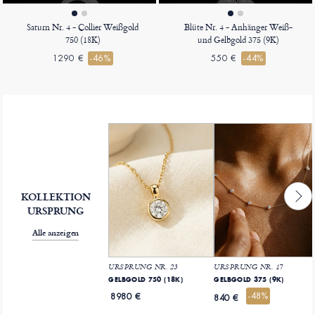
Saturn Nr. 4 - Collier Weißgold
Blüte Nr. 4 - Anhänger Weiß-
750 (18K)
und Gelbgold 375 (9K)
1290 €
-46%
550 €
-44%
KOLLEKTION
URSPRUNG
Alle anzeigen
URSPRUNG NR. 23
URSPRUNG NR. 17
GELBGOLD 750 (18K)
GELBGOLD 375 (9K)
-48%
8980 €
840 €