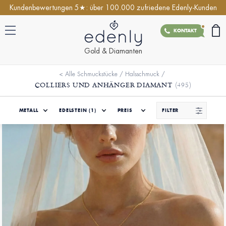
Kundenbewertungen 5★: über 100.000 zufriedene Edenly-Kunden
KONTAKT
Gold & Diamanten
<
Alle Schmuckstücke
/
Halsschmuck
/
COLLIERS UND ANHÄNGER DIAMANT
(495)
METALL
EDELSTEIN
(1)
PREIS
FILTER