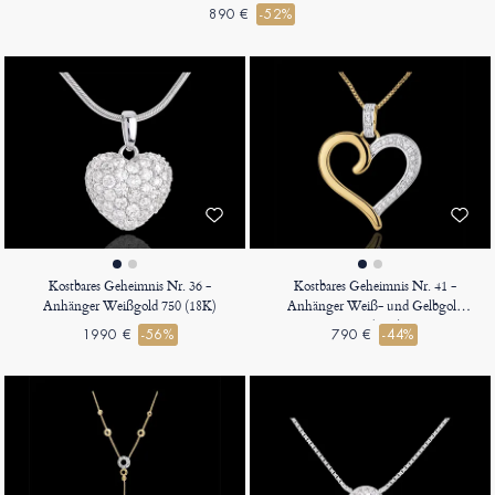
890 €
-52%
Kostbares Geheimnis Nr. 36 -
Kostbares Geheimnis Nr. 41 -
Anhänger Weißgold 750 (18K)
Anhänger Weiß- und Gelbgold
750 (18K)
1990 €
-56%
790 €
-44%