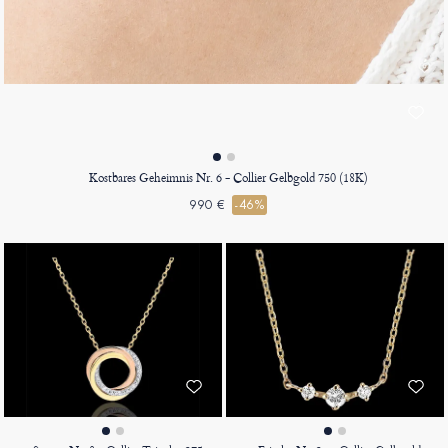
Kostbares Geheimnis Nr. 6 - Collier Gelbgold 750 (18K)
990 €
-46%