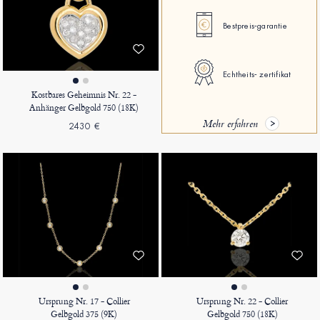
Bestpreis‑garantie
Echtheits‑ zertifikat
Kostbares Geheimnis Nr. 22 -
Anhänger Gelbgold 750 (18K)
Mehr erfahren
2430 €
Ursprung Nr. 17 - Collier
Ursprung Nr. 22 - Collier
Gelbgold 375 (9K)
Gelbgold 750 (18K)