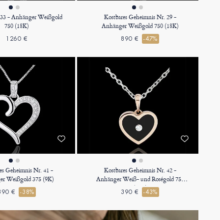
. 33 - Anhänger Weißgold
Kostbares Geheimnis Nr. 29 -
750 (18K)
Anhänger Weißgold 750 (18K)
1260 €
890 €
-47%
es Geheimnis Nr. 41 -
Kostbares Geheimnis Nr. 42 -
r Weißgold 375 (9K)
Anhänger Weiß- und Roségold 750
(18K)
390 €
-38%
390 €
-43%