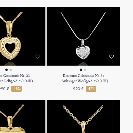
es Geheimnis Nr. 32 -
Kostbares Geheimnis Nr. 34 -
r Gelbgold 750 (18K)
Anhänger Weißgold 750 (18K)
990 €
-48%
990 €
-47%