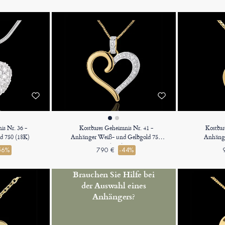
is Nr. 36 -
Kostbares Geheimnis Nr. 41 -
Kostbar
d 750 (18K)
Anhänger Weiß- und Gelbgold 750
Anhänge
(18K)
56%
790 €
-44%
Brauchen Sie Hilfe bei
der Auswahl eines
Anhängers?