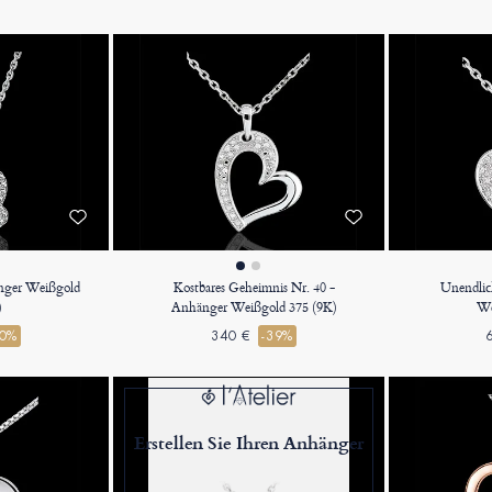
änger Weißgold
Kostbares Geheimnis Nr. 40 -
Unendlic
)
Anhänger Weißgold 375 (9K)
We
40%
340 €
-39%
Erstellen Sie Ihren Anhänger