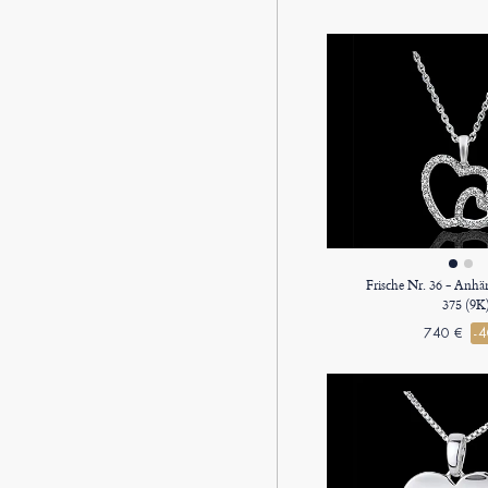
Frische Nr. 36 - Anh
375 (9K
740 €
-