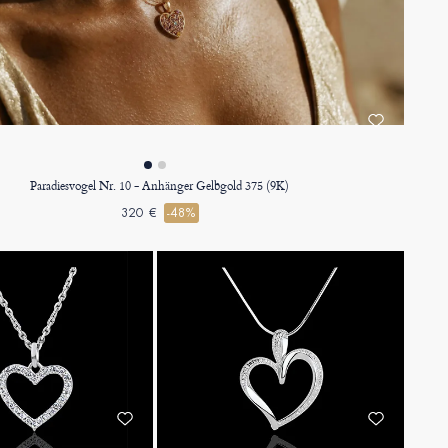
Paradiesvogel Nr. 10 - Anhänger Gelbgold 375 (9K)
320 €
-48%