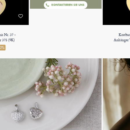
KONTAKTIEREN SIE UNS
is Nr. 37 -
Kostbar
r 375 (9K)
Anhänger 
23%