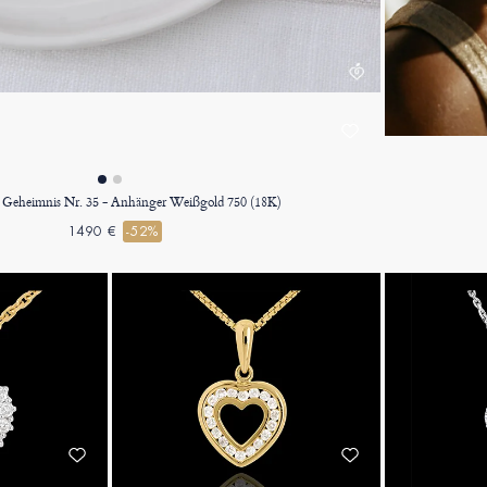
s Geheimnis Nr. 35 - Anhänger Weißgold 750 (18K)
1490 €
-52%