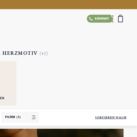
KONTAKT
R HERZMOTIV
(42)
ER
FILTER
(1)
SORTIEREN NACH