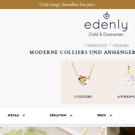
Gold steigt, bestellen Sie jetzt.
Gold & Diamanten
<
Halsschmuck
/
Anhänger
MODERNE COLLIERS UND ANHÄNGE
COLLIERS
ANHÄNG
METALL
EDELSTEIN
PREIS