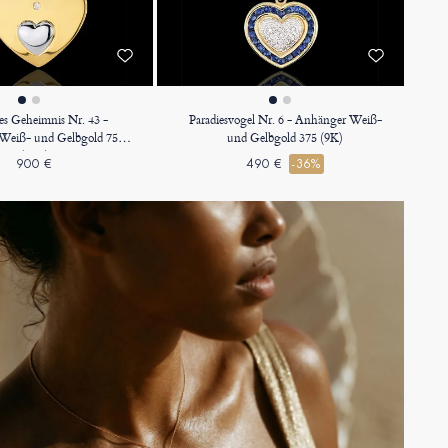
es Geheimnis Nr. 43 -
Paradiesvogel Nr. 6 - Anhänger Weiß-
Weiß- und Gelbgold 750
und Gelbgold 375 (9K)
(18K)
900 €
490 €
-36%