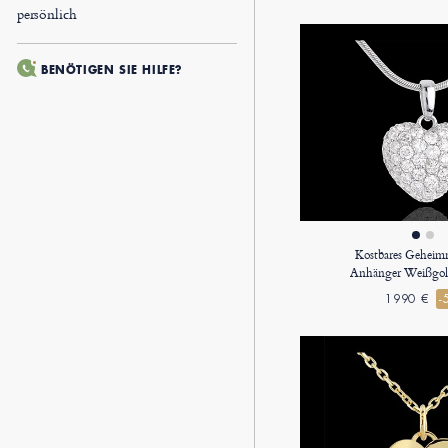
persönlich
BENÖTIGEN SIE HILFE?
Kostbares Geheimn
Anhänger Weißgol
1990 €
-