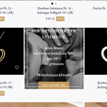
is Nr. 25 -
Kostbares Geheimnis Nr. 26 -
Frische Nr
 750 (18K)
Anhänger Gelbgold 750 (18K)
44%
890 €
-41%
IHR GESCHENKTER
SCHMUCK
Jeden Monat
ein Schmuckstück im Wert
von 500 €
zu gewinnen
#EdlerSchmuckFüralle
is Nr. 27 -
Kostbar
ICH NEHME TEIL
d 375 (9K)
Anhänge
40%