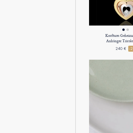
Kostbares Geheimn
Anhänger Tricolo
240 €
-