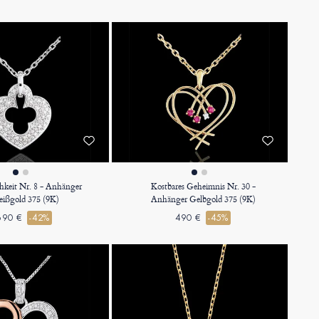
hkeit Nr. 8 - Anhänger
Kostbares Geheimnis Nr. 30 -
ißgold 375 (9K)
Anhänger Gelbgold 375 (9K)
690 €
-42%
490 €
-45%