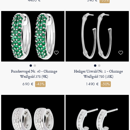
4460 €
340 €
-33%
Paradiesvogel Nr. 40 - Ohrringe
Heiliger Urwald Nr. 1 - Ohrringe
Weißgold 375 (9K)
Weißgold 750 (18K)
690 €
-43%
1490 €
-50%