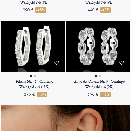
Weißgold 375 (9K)
Weißgold 375 (9K)
990 €
-48%
440 €
-41%
Frische Nr. 42 - Ohrringe
Auge des Orients Nr. 9 - Ohrringe
Weißgold 750 (18K)
Weißgold 375 (9K)
1290 €
-45%
590 €
-45%