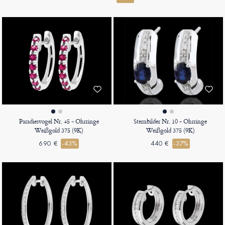
Paradiesvogel Nr. 45 - Ohrringe
Sternbilder Nr. 10 - Ohrringe
Weißgold 375 (9K)
Weißgold 375 (9K)
690 €
-43%
440 €
-37%