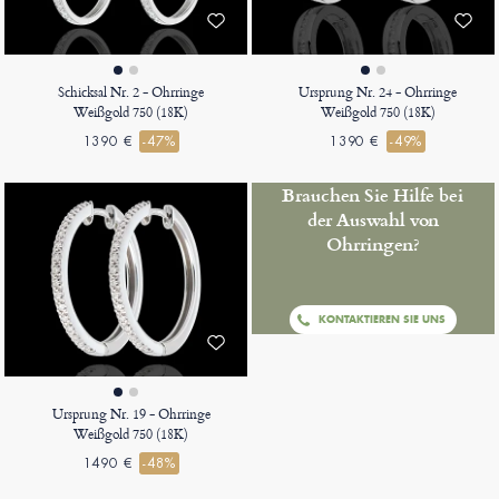
Schicksal Nr. 2 - Ohrringe
Ursprung Nr. 24 - Ohrringe
Weißgold 750 (18K)
Weißgold 750 (18K)
1390 €
-47%
1390 €
-49%
Brauchen Sie Hilfe bei
der Auswahl von
Ohrringen?
KONTAKTIEREN SIE UNS
Ursprung Nr. 19 - Ohrringe
Weißgold 750 (18K)
1490 €
-48%