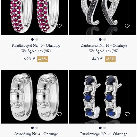
Paradiesvogel Nr. 40 - Ohrringe
Zauberwelt Nr. 16 - Ohrringe
Weißgold 375 (9K)
Weißgold 375 (9K)
690 €
-46%
440 €
-35%
Schöpfung Nr. 4 - Ohrringe
Paradiesvogel Nr. 2 - Ohrringe