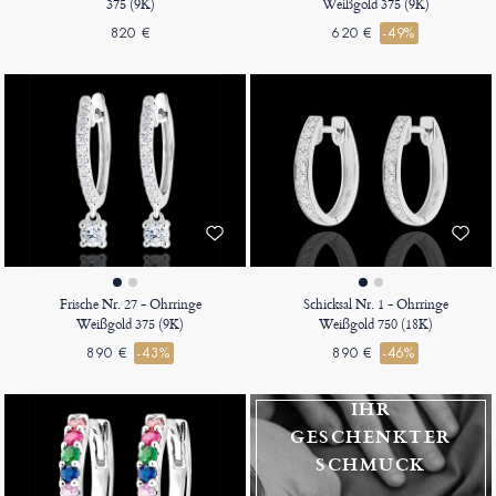
375 (9K)
Weißgold 375 (9K)
820 €
620 €
-49%
Frische Nr. 27 - Ohrringe
Schicksal Nr. 1 - Ohrringe
Weißgold 375 (9K)
Weißgold 750 (18K)
890 €
-43%
890 €
-46%
IHR
GESCHENKTER
SCHMUCK