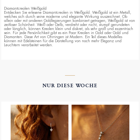
Diamantcreolen Weißgold
Entdecken Sie erlesene Diamantcreolen in Weißgold. Weißgold ist ein Metall,
welches sich durch seine moderne und elegante Wirkung auszeichnet. Ob
allein oder mit anderen Goldlegierungen kombiniert getragen, Weißgold ist von
zeitloser Schönheit. Weiß oder Gelb, verdreht oder nicht, stumpf gerundeten
oder länglich, können Kreolen klein und diskret, als sehr groß und exzentrisch
sein. Für jede Persönlichkeit gibt es ein Paar Kreolen in Gold oder Gold und
Diamanten. Diese Art von Ohrringen ist Modern. Ein Teil dieses Modelles
können mit Edelsteinen für die Darstellung von noch mehr Eleganz und
Leuchtern verarbeitet werden.
NUR DIESE WOCHE