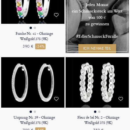
Jeden Monat
ein Schmuckstück im Wert
von 500 €
zu gewinnen
Frische Nr. 41 - Ohrringe
#EdlerSchmuckFüralle
Weißgold 375 (9K)
390 €
-34%
ICH NEHME TEIL
Ursprung Nr. 39 - Ohrringe
Fleur de Sel Nr. 2 - Ohrringe
Weißgold 375 (9K)
Weißgold 375 (9K)