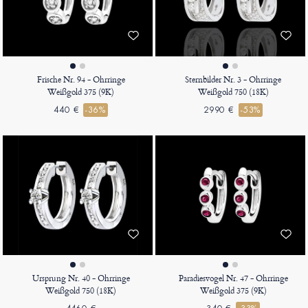
Frische Nr. 94 - Ohrringe
Sternbilder Nr. 3 - Ohrringe
Weißgold 375 (9K)
Weißgold 750 (18K)
440 €
-36%
2990 €
-53%
Ursprung Nr. 40 - Ohrringe
Paradiesvogel Nr. 47 - Ohrringe
Weißgold 750 (18K)
Weißgold 375 (9K)