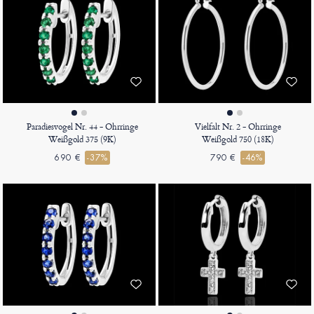
Paradiesvogel Nr. 44 - Ohrringe
Vielfalt Nr. 2 - Ohrringe
Weißgold 375 (9K)
Weißgold 750 (18K)
690 €
-37%
790 €
-46%