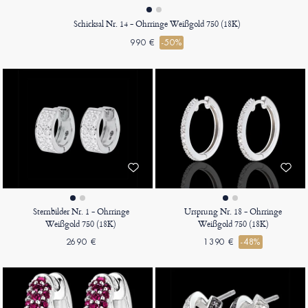
Schicksal Nr. 14 - Ohrringe Weißgold 750 (18K)
990 €
-50%
Sternbilder Nr. 1 - Ohrringe
Ursprung Nr. 18 - Ohrringe
Weißgold 750 (18K)
Weißgold 750 (18K)
2690 €
1390 €
-48%