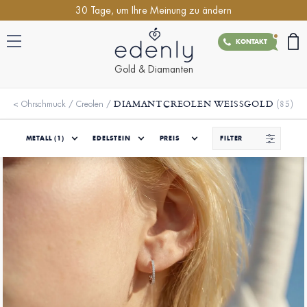
30 Tage, um Ihre Meinung zu ändern
KONTAKT
Gold & Diamanten
DIAMANTCREOLEN WEISSGOLD
(85)
<
Ohrschmuck
/
Creolen
/
METALL
(1)
EDELSTEIN
PREIS
FILTER