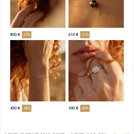
800 €
-59%
610 €
-51%
450 €
-48%
390 €
-49%