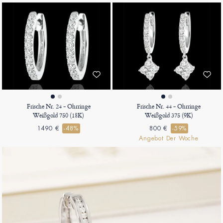
Frische Nr. 24 - Ohrringe
Frische Nr. 44 - Ohrringe
Weißgold 750 (18K)
Weißgold 375 (9K)
1490 €
-48%
800 €
-59%
Angebot Der Woche