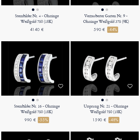
Sternbilder Nr. 4 - Ohrringe
Verzauberter Garten Nr. 9 -
Weißgold 750 (18K)
Ohrringe Weißgold 375 (9K)
4140 €
590 €
-44%
Sternbilder Nr. 16 - Ohrringe
Ursprung Nr. 21 - Ohrringe
Weißgold 750 (18K)
Weißgold 750 (18K)
990 €
-55%
1590 €
-48%