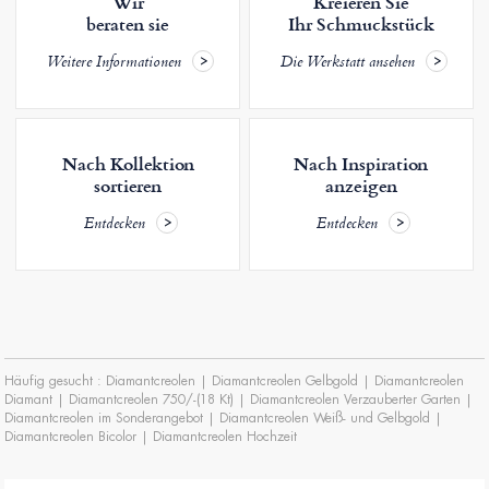
Wir
Kreieren Sie
beraten sie
Ihr Schmuckstück
Weitere Informationen
Die Werkstatt ansehen
Nach Kollektion
Nach Inspiration
sortieren
anzeigen
Entdecken
Entdecken
Häufig gesucht :
Diamantcreolen
|
Diamantcreolen Gelbgold
|
Diamantcreolen
Diamant
|
Diamantcreolen 750/-(18 Kt)
|
Diamantcreolen Verzauberter Garten
|
Diamantcreolen im Sonderangebot
|
Diamantcreolen Weiß- und Gelbgold
|
Diamantcreolen Bicolor
|
Diamantcreolen Hochzeit