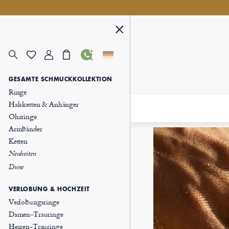
GESAMTE SCHMUCKKOLLEKTION
Ringe
Halsketten & Anhänger
Ohrringe
Armbänder
Ketten
Neuheiten
Dune
VERLOBUNG & HOCHZEIT
Verlobungsringe
Damen-Trauringe
Herren-Trauringe