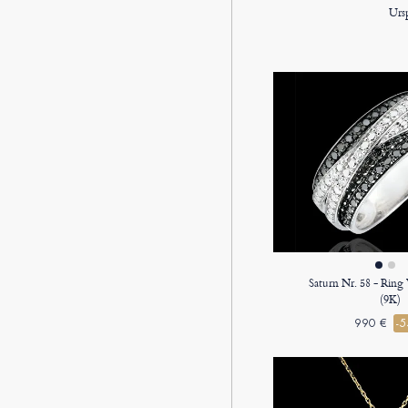
Urs
Saturn Nr. 58 - Ring
(9K)
990 €
-