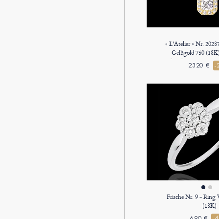
« L'Atelier » Nr. 202
Gelbgold 750 (18K
Rechteckig 0.3 Karat -
2320 €
-
Fassung Blauer Sap
Venezianerk
Frische Nr. 9 - Ring
(18K)
690 €
-