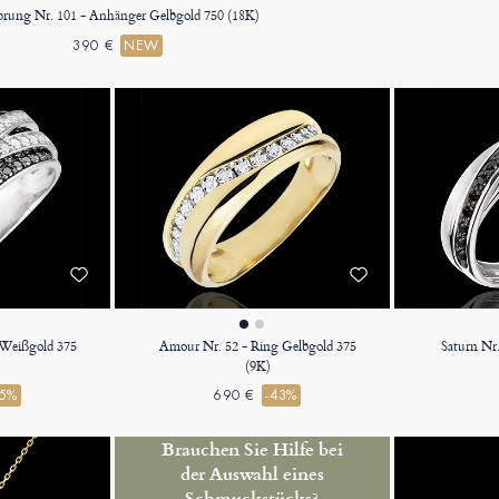
prung Nr. 101 - Anhänger Gelbgold 750 (18K)
390 €
NEW
 Weißgold 375
Amour Nr. 52 - Ring Gelbgold 375
Saturn Nr
(9K)
55%
690 €
-43%
Brauchen Sie Hilfe bei
der Auswahl eines
Schmuckstücks?