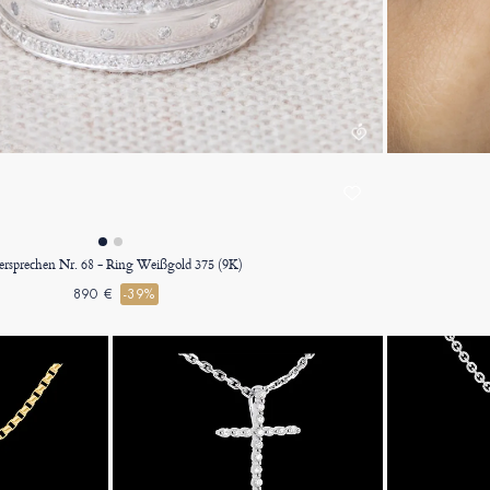
ersprechen Nr. 68 - Ring Weißgold 375 (9K)
890 €
-39%