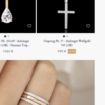
r » Nr. 203169 - Anhänger
Ursprung Nr. 27 - Anhänger Weißgold
0 (18K) - Diamant Tropfen
750 (18K)
Karat - Keine Kette
1060 €
990 €
-51%