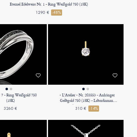
Eternel Edelweiss Nr. 1 - Ring Weißgold 750 (18K)
1290 €
-48%
. 7 - Ring Weißgold 750
« L'Atelier » Nr. 203553 - Anhänger
(18K)
Gelbgold 750 (18K) - Labordiamant
Rund 0.3 Karat - Keine Kette
3260 €
310 €
-14%