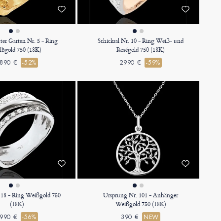
ter Garten Nr. 5 - Ring
Schicksal Nr. 10 - Ring Weiß- und
lbgold 750 (18K)
Roségold 750 (18K)
890 €
-52%
2990 €
-59%
 18 - Ring Weißgold 750
Ursprung Nr. 101 - Anhänger
(18K)
Weißgold 750 (18K)
990 €
-56%
390 €
NEW