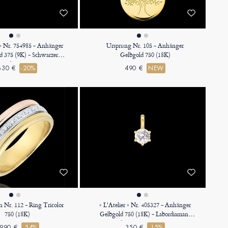
r » Nr. 754985 - Anhänger
Ursprung Nr. 105 - Anhänger
 375 (9K) - Schwarzer
Gelbgold 750 (18K)
und 0.3 Karat - Fassung
630 €
-20%
490 €
NEW
iamant - Kette Ankerkette
n Nr. 112 - Ring Tricolor
« L'Atelier » Nr. 405327 - Anhänger
750 (18K)
Gelbgold 750 (18K) - Labordiamant
Rund 0.3 Karat - Keine Kette
990 €
-54%
350 €
-15%