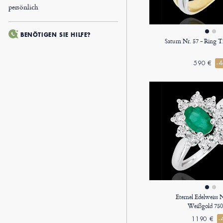
persönlich
BENÖTIGEN SIE HILFE?
Saturn Nr. 57 - Ring T
590 €
-
Eternel Edelweiss 
Weißgold 750
1190 €
-