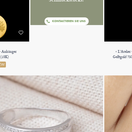
KONTAKTIEREN SIE UNS
- Anhänger
« L'Atelie
 (18K)
Gelbgold 75
0.3 
EW