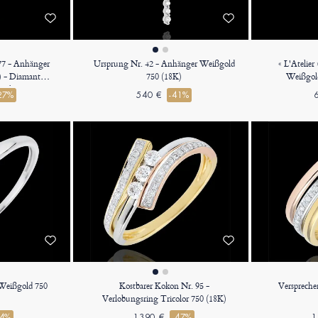
877 - Anhänger
Ursprung Nr. 42 - Anhänger Weißgold
« L'Atelie
) - Diamant
750 (18K)
Weißgold
 Halo Diamant -
Diamant R
27%
540 €
-41%
hir - Kette
Schwarzer D
ette
 Weißgold 750
Kostbarer Kokon Nr. 95 -
Verspreche
Verlobungsring Tricolor 750 (18K)
44%
1390 €
-47%
1