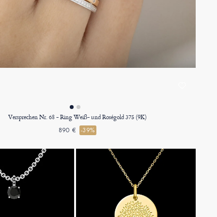
Versprechen Nr. 68 - Ring Weiß- und Roségold 375 (9K)
890 €
-39%