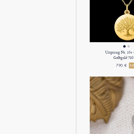
Ursprung Nr. 104 
Gelbgold 750
790 €
N