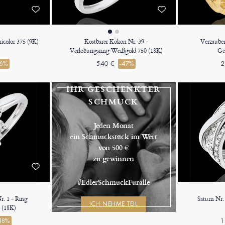
ricolor 375 (9K)
Kostbarer Kokon Nr. 39 -
Verzauber
Verlobungsring Weißgold 750 (18K)
Ge
46%
540 €
-47%
2
IHR GESCHENKTER
SCHMUCK
Jeden Monat
ein Schmuckstück im Wert
von 500 €
zu gewinnen
#EdlerSchmuckFüralle
Nr. 1 - Ring
Saturn Nr.
ICH NEHME TEIL
 (18K)
48%
1