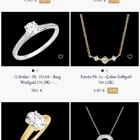
1590 €
-48%
1090 €
-57%
« L'Atelier » Nr. 182408 - Ring
Frische Nr. 34 - Collier Gelbgold
Weißgold 375 (9K) -
750 (18K)
Labordiamant Rund 0.5 Karat -
980 €
640 €
-43%
Fassung Labordiamant