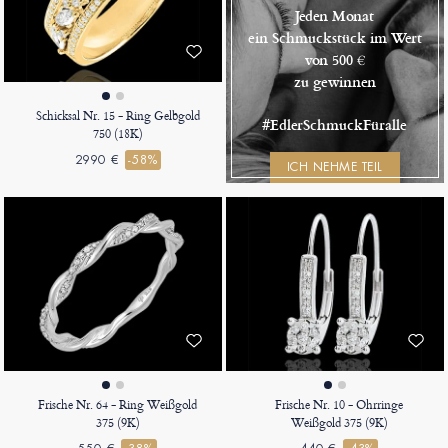
Jeden Monat
ein Schmuckstück im Wert
von 500 €
zu gewinnen
Schicksal Nr. 15 - Ring Gelbgold
#EdlerSchmuckFüralle
750 (18K)
2990 €
-58%
ICH NEHME TEIL
Frische Nr. 64 - Ring Weißgold
Frische Nr. 10 - Ohrringe
375 (9K)
Weißgold 375 (9K)