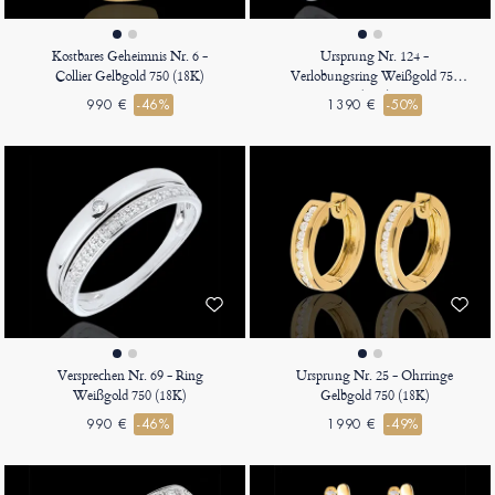
Kostbares Geheimnis Nr. 6 -
Ursprung Nr. 124 -
Collier Gelbgold 750 (18K)
Verlobungsring Weißgold 750
(18K)
990 €
-46%
1390 €
-50%
Versprechen Nr. 69 - Ring
Ursprung Nr. 25 - Ohrringe
Weißgold 750 (18K)
Gelbgold 750 (18K)
990 €
-46%
1990 €
-49%