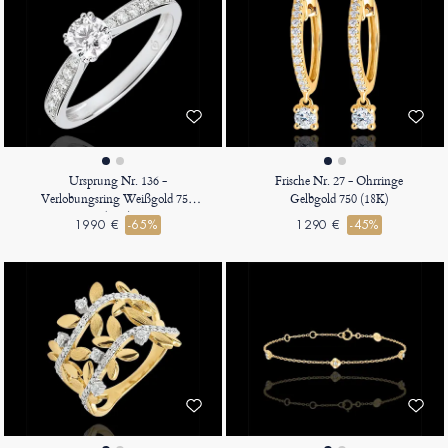
Ursprung Nr. 136 -
Frische Nr. 27 - Ohrringe
Verlobungsring Weißgold 750
Gelbgold 750 (18K)
(18K)
1990 €
-65%
1290 €
-45%