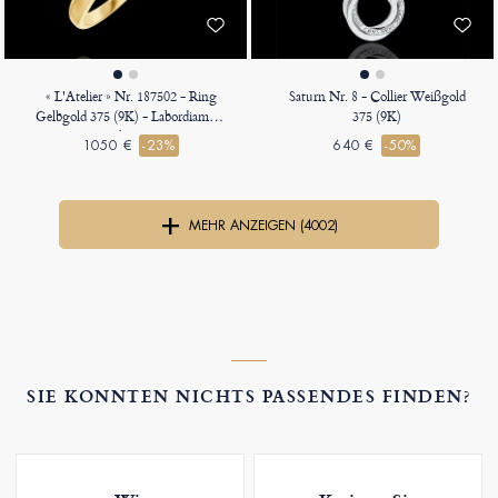
« L'Atelier » Nr. 187502 - Ring
Saturn Nr. 8 - Collier Weißgold
Gelbgold 375 (9K) - Labordiamant
375 (9K)
Oval 1 Karat
1050 €
-23%
640 €
-50%
MEHR ANZEIGEN (4002)
SIE KONNTEN NICHTS PASSENDES FINDEN?