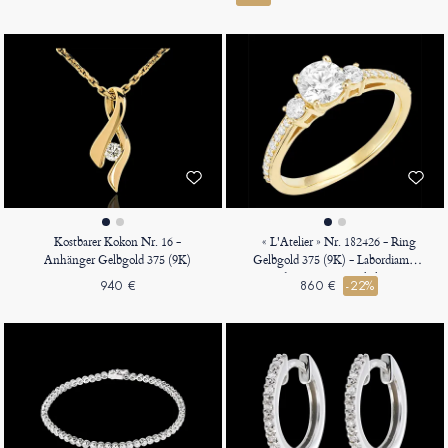
Kostbarer Kokon Nr. 16 -
« L'Atelier » Nr. 182426 - Ring
Anhänger Gelbgold 375 (9K)
Gelbgold 375 (9K) - Labordiamant
Rund 0.5 Karat - Seitliche Steine
940 €
860 €
-22%
Labordiamant - Fassung
Labordiamant