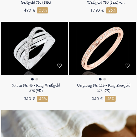
Gelbgold 750 (18K)
Weißgold 750 (18K) -
Labordiamant Oval 1 Karat -
490 €
-53%
1790 €
-26%
Fassung Labordiamant
Saturn Nr. 45 - Ring Weißgold
Ursprung Nr. 113 - Ring Roségold
375 (9K)
375 (9K)
550 €
-53%
350 €
-46%