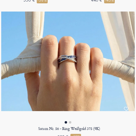
550 €
-38%
440 €
-43%
Saturn Nr. 56 - Ring Weißgold 375 (9K)