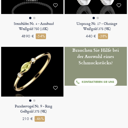
Sternbilder Nr. 4 - Armband
Ursprung Nr. 17 - Ohrringe
Weißgold 750 (18K)
Weißgold 375 (9K)
4890 €
-54%
440 €
-38%
Brauchen Sie Hilfe bei
der Auswahl eines
Schmuckstücks?
KONTAKTIEREN SIE UNS
Paradiesvogel Nr. 9 - Ring
Gelbgold 375 (9K)
210 €
-46%