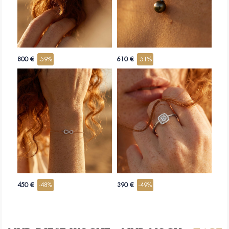
und ist nach unzähligen Kreationen beliebter denn je.
800 €
-59%
610 €
-51%
450 €
-48%
390 €
-49%