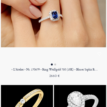
« L'Atelier » Nr. 170679 - Ring Weißgold 750 (18K) - Blauer Saphir Rechteckig 0.5 Karat - Halo Diamant - Fassung Diamant
2660 €