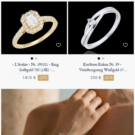
« L'Atelier » Nr. 190101 - Ring
Kostbarer Kokon Nr. 89 -
Gelbgold 750 (18K) -
Verlobungsring Weißgold 375
Labordiamant Rechteckig 0.5 Karat
(9K)
1410 €
-25%
350 €
-41%
- Halo Labordiamant - Fassung
Labordiamant