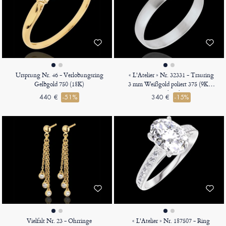
Ursprung Nr. 46 - Verlobungsring
« L'Atelier » Nr. 32331 - Trauring
Gelbgold 750 (18K)
3 mm Weißgold poliert 375 (9K) -
Schmal
440 €
-51%
340 €
-15%
Vielfalt Nr. 23 - Ohrringe
« L'Atelier » Nr. 187507 - Ring