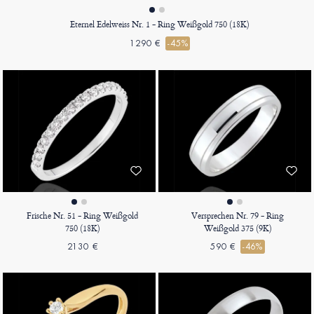
Eternel Edelweiss Nr. 1 - Ring Weißgold 750 (18K)
1290 €
-45%
Frische Nr. 51 - Ring Weißgold
Versprechen Nr. 79 - Ring
750 (18K)
Weißgold 375 (9K)
2130 €
590 €
-46%