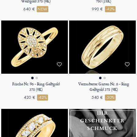
Weißgold 375 (9K)
750 (18K)
640 €
NEW
990 €
-42%
Frische Nr. 96 - Ring Gelbgold
Verzauberter Garten Nr. 6 - Ring
375 (9K)
Gelbgold 375 (9K)
420 €
-42%
540 €
-50%
IHR
GESCHENKTER
SCHMUCK