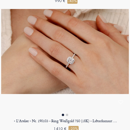
990 €
-45%
« L'Atelier » Nr. 190103 - Ring Weißgold 750 (18K) - Labordiamant Rechteckig 0.5 Karat - Halo Labordiamant - Fassung Labordiamant
1410 €
-25%