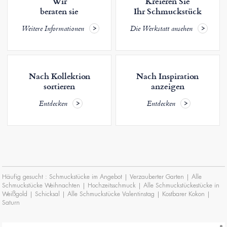
Wir
Kreieren Sie
beraten sie
Ihr Schmuckstück
Weitere Informationen
Die Werkstatt ansehen
Nach Kollektion
Nach Inspiration
sortieren
anzeigen
Entdecken
Entdecken
Häufig gesucht :
Schmuckstücke im Angebot
|
Verzauberter Garten
|
Alle
Schmuckstücke Weihnachten
|
Hochzeitsschmuck
|
Alle Schmuckstückestücke in
Weißgold
|
Schicksal
|
Alle Schmuckstücke Valentinstag
|
Kostbarer Kokon
|
Saturn