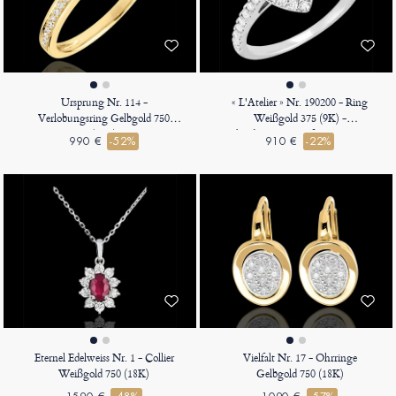
Ursprung Nr. 114 -
« L'Atelier » Nr. 190200 - Ring
Verlobungsring Gelbgold 750
Weißgold 375 (9K) -
(18K)
Labordiamant Tropfen 0.5 Karat -
990 €
-52%
910 €
-22%
Halo Labordiamant - Fassung
Labordiamant
Eternel Edelweiss Nr. 1 - Collier
Vielfalt Nr. 17 - Ohrringe
Weißgold 750 (18K)
Gelbgold 750 (18K)