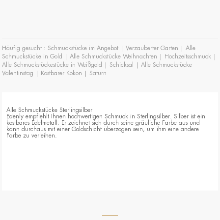
Häufig gesucht :
Schmuckstücke im Angebot
|
Verzauberter Garten
|
Alle
Schmuckstücke in Gold
|
Alle Schmuckstücke Weihnachten
|
Hochzeitsschmuck
|
Alle Schmuckstückestücke in Weißgold
|
Schicksal
|
Alle Schmuckstücke
Valentinstag
|
Kostbarer Kokon
|
Saturn
Alle Schmuckstücke Sterlingsilber
Edenly empfiehlt Ihnen hochwertigen Schmuck in Sterlingsilber. Silber ist ein
kostbares Edelmetall. Er zeichnet sich durch seine gräuliche Farbe aus und
kann durchaus mit einer Goldschicht überzogen sein, um ihm eine andere
Farbe zu verleihen.