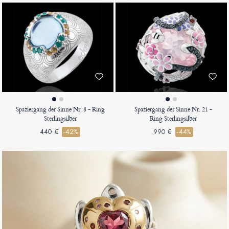
Spaziergang der Sinne Nr. 8 - Ring
Spaziergang der Sinne Nr. 21 -
Sterlingsilber
Ring Sterlingsilber
440 €
-42%
990 €
-44%