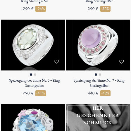
Ring Sterlingsilber
Ring Sterlingsilber
290 €
-26%
390 €
-35%
Spaziergang der Sinne Nr. 6 - Ring
Spaziergang der Sinne Nr. 7 - Ring
Sterlingsilber
Sterlingsilber
790 €
-41%
440 €
-42%
IHR
GESCHENKTER
SCHMUCK