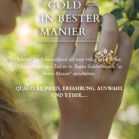
Erleben Sie Schmuckkauf auf eine völlig neue Weise.
Unser ehrgeiziges Ziel ist es, Ihnen Goldschmuck "in
bester Manier" anzubieten:
QUALITÄT, PREIS, ERFAHRUNG, AUSWAHL
UND ETHIK,...