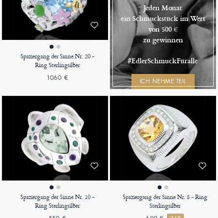
Jeden Monat
ein Schmuckstück im Wert
von 500 €
zu gewinnen
Spaziergang der Sinne Nr. 20 -
#EdlerSchmuckFüralle
Ring Sterlingsilber
1060 €
ICH NEHME TEIL
Spaziergang der Sinne Nr. 10 -
Spaziergang der Sinne Nr. 5 - Ring
Ring Sterlingsilber
Sterlingsilber