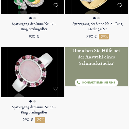
Spaziergang der Sinne Nr. 17 -
Spaziergang der Sinne Nr. 6 - Ring
Ring Sterlingsilber
Sterlingsilber
900 €
790 €
-39%
Brauchen Sie Hilfe bei
der Auswahl eines
Schmuckstücks?
KONTAKTIEREN SIE UNS
Spaziergang der Sinne Nr. 18 -
Ring Sterlingsilber
290 €
-29%