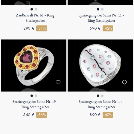
Zauberwelt Nr. 51 - Ring
Spaziergang der Sinne Nr. 11 -
Sterlingsilber
Ring Sterlingsilber
290 €
-31%
690 €
-42%
Spaziergang der Sinne Nr. 19 -
Spaziergang der Sinne Nr. 14 -
Ring Sterlingsilber
Ring Sterlingsilber
540 €
-36%
890 €
-40%