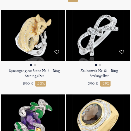
Spaziergang der Sinne Nr. 3 - Ring
Zauberwelt Nr. 51 - Ring
Sterlingsilber
Sterlingsilber
890 €
-50%
390 €
-29%