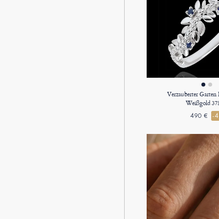
Verzauberter Garten 
Weißgold 37
490 €
-