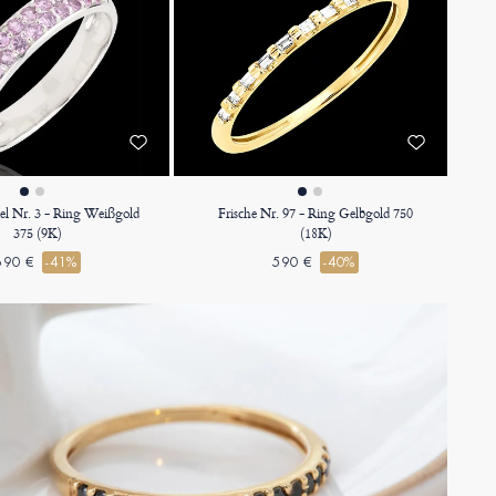
el Nr. 3 - Ring Weißgold
Frische Nr. 97 - Ring Gelbgold 750
375 (9K)
(18K)
690 €
-41%
590 €
-40%