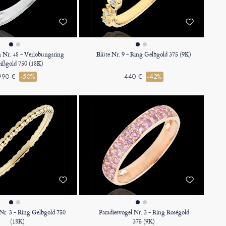
 Nr. 48 - Verlobungsring
Blüte Nr. 9 - Ring Gelbgold 375 (9K)
ßgold 750 (18K)
990 €
-50%
440 €
-42%
 Nr. 3 - Ring Gelbgold 750
Paradiesvogel Nr. 3 - Ring Roségold
(18K)
375 (9K)