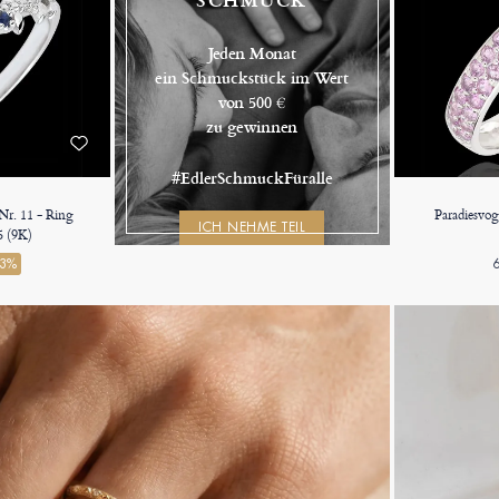
Jeden Monat
ein Schmuckstück im Wert
von 500 €
zu gewinnen
#EdlerSchmuckFüralle
Nr. 11 - Ring
Paradiesvog
ICH NEHME TEIL
5 (9K)
43%