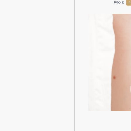
990 €
-