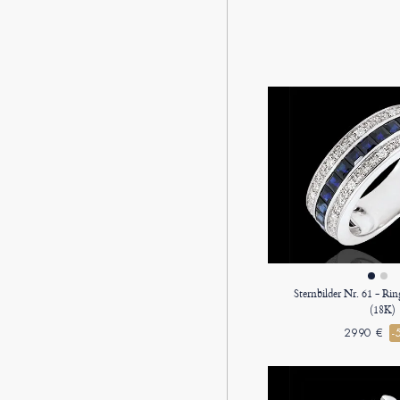
Sternbilder Nr. 61 - R
(18K)
2990 €
-