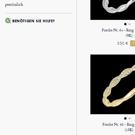
persönlich
BENÖTIGEN SIE HILFE?
Frische Nr. 64 - Rin
(9K)
550 €
-
Frische Nr. 65 - Rin
(18K)