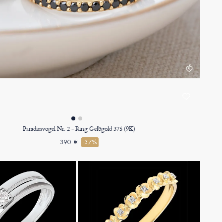
Paradiesvogel Nr. 2 - Ring Gelbgold 375 (9K)
390 €
-37%