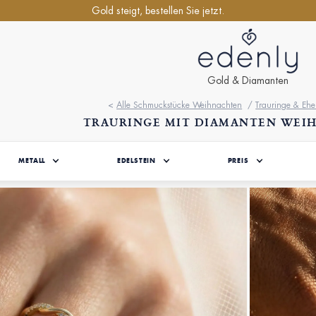
Gold steigt, bestellen Sie jetzt.
Gold & Diamanten
<
Alle Schmuckstücke Weihnachten
/
Trauringe & Eh
TRAURINGE MIT DIAMANTEN WE
METALL
EDELSTEIN
PREIS