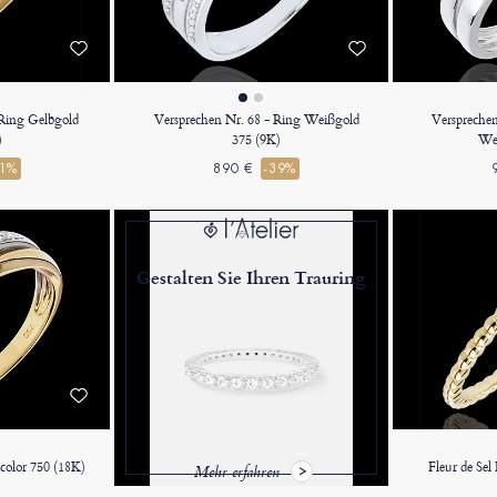
 Ring Gelbgold
Versprechen Nr. 68 - Ring Weißgold
Versprechen
)
375 (9K)
Wei
41%
890 €
-39%
Gestalten Sie Ihren Trauring
icolor 750 (18K)
Fleur de Sel
Mehr erfahren