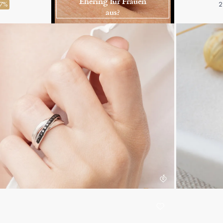
Ehering für Frauen
47%
2
aus?