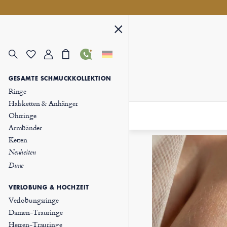
GESAMTE SCHMUCKKOLLEKTION
Ringe
Halsketten & Anhänger
Ohrringe
Armbänder
Ketten
Neuheiten
Dune
VERLOBUNG & HOCHZEIT
Verlobungsringe
Damen-Trauringe
Herren-Trauringe