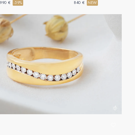
990 €
-59%
840 €
NEW