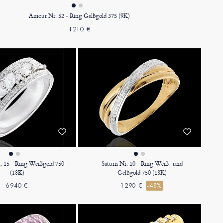
Amour Nr. 52 - Ring Gelbgold 375 (9K)
1210 €
r. 15 - Ring Weißgold 750
Saturn Nr. 10 - Ring Weiß- und
(18K)
Gelbgold 750 (18K)
6940 €
1290 €
-48%