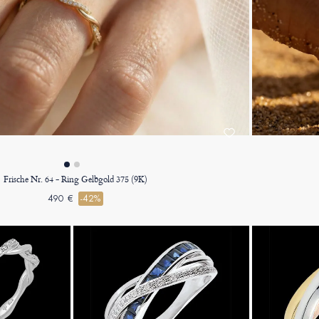
Frische Nr. 64 - Ring Gelbgold 375 (9K)
490 €
-42%