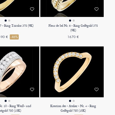
7 - Ring Tricolor 375 (9K)
Fleur de Sel Nr. 6 - Ring Gelbgold 375
(9K)
590 €
-46%
1670 €
Nr. 10 - Ring Weiß- und
Kreation des « Atelier » Nr. 4 - Ring
ségold 750 (18K)
Gelbgold 750 (18K)