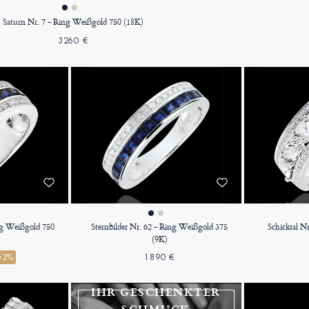
Saturn Nr. 7 - Ring Weißgold 750 (18K)
3260 €
ing Weißgold 750
Sternbilder Nr. 62 - Ring Weißgold 375
Schicksal N
(9K)
52%
1890 €
IHR GESCHENKTER
SCHMUCK