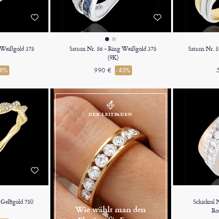
g Weißgold 375
Saturn Nr. 56 - Ring Weißgold 375
Saturn Nr. 5
(9K)
38%
990 €
-45%
DER LEITFADEN
g Gelbgold 750
Schicksal 
Wie wählt man den
Ro