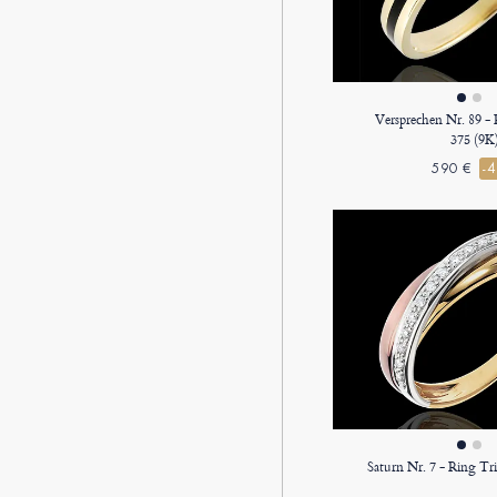
Versprechen Nr. 89 -
375 (9K
590 €
-
Saturn Nr. 7 - Ring Tr